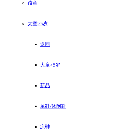
孩童
大童>5岁
返回
大童>5岁
新品
单鞋/休闲鞋
凉鞋