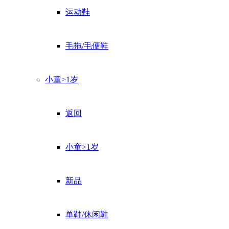
运动鞋
毛拖/毛便鞋
小童>1岁
返回
小童>1岁
新品
单鞋/休闲鞋