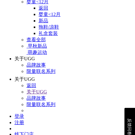
婴童<12月
返回
婴童<12月
新品
拖鞋/凉鞋
礼盒套装
查看全部
早秋新品
萌趣运动
关于UGG
品牌故事
限量联名系列
关于UGG
返回
关于UGG
品牌故事
限量联名系列
登录
反馈问卷
注册
线下门店