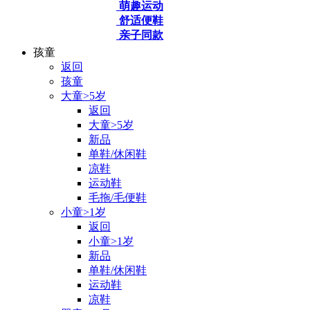
萌趣运动
舒适便鞋
亲子同款
孩童
返回
孩童
大童>5岁
返回
大童>5岁
新品
单鞋/休闲鞋
凉鞋
运动鞋
毛拖/毛便鞋
小童>1岁
返回
小童>1岁
新品
单鞋/休闲鞋
运动鞋
凉鞋