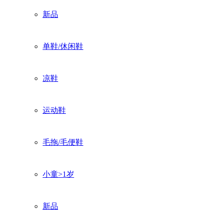
新品
单鞋/休闲鞋
凉鞋
运动鞋
毛拖/毛便鞋
小童>1岁
新品