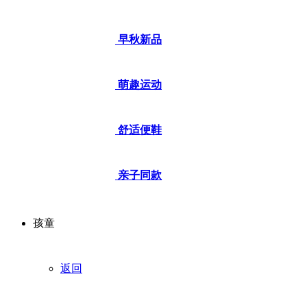
早秋新品
萌趣运动
舒适便鞋
亲子同款
孩童
返回