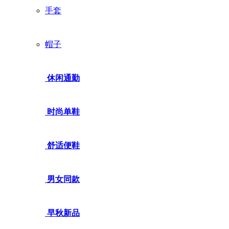
手套
帽子
休闲通勤
时尚单鞋
舒适便鞋
男女同款
早秋新品