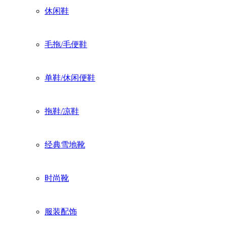
休闲鞋
毛拖/毛便鞋
单鞋/休闲便鞋
拖鞋/凉鞋
经典雪地靴
时尚靴
服装配饰