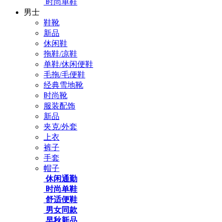
时尚单鞋
男士
鞋靴
新品
休闲鞋
拖鞋/凉鞋
单鞋/休闲便鞋
毛拖/毛便鞋
经典雪地靴
时尚靴
服装配饰
新品
夹克/外套
上衣
裤子
手套
帽子
休闲通勤
时尚单鞋
舒适便鞋
男女同款
早秋新品