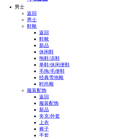
男士
返回
男士
鞋靴
返回
鞋靴
新品
休闲鞋
拖鞋/凉鞋
单鞋/休闲便鞋
毛拖/毛便鞋
经典雪地靴
时尚靴
服装配饰
返回
服装配饰
新品
夹克/外套
上衣
裤子
手套