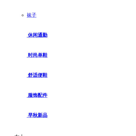
袜子
休闲通勤
时尚单鞋
舒适便鞋
服饰配件
早秋新品