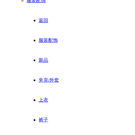
服装配饰
返回
服装配饰
新品
夹克/外套
上衣
裤子