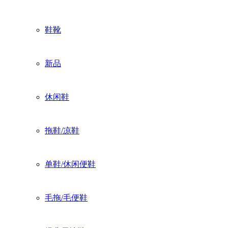
鞋靴
新品
休闲鞋
拖鞋/凉鞋
单鞋/休闲便鞋
毛拖/毛便鞋