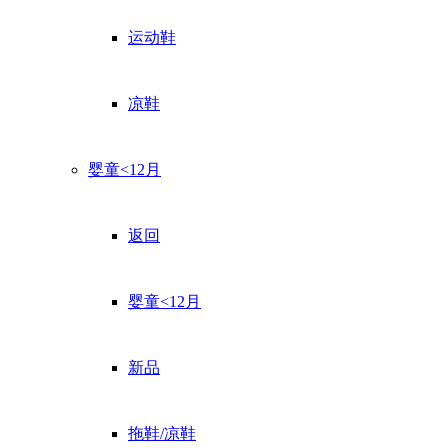
运动鞋
凉鞋
婴童<12月
返回
婴童<12月
新品
拖鞋/凉鞋