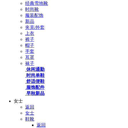
经典雪地靴
时尚靴
服装配饰
新品
夹克/外套
上衣
裤子
帽子
手套
耳罩
袜子
休闲通勤
时尚单鞋
舒适便鞋
服饰配件
早秋新品
女士
返回
女士
鞋靴
返回