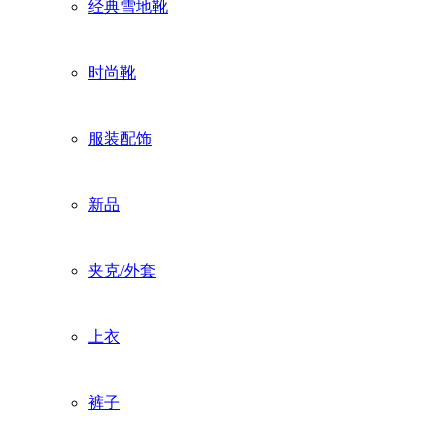
经典雪地靴
时尚靴
服装配饰
新品
夹克/外套
上衣
裤子