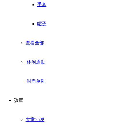
手套
帽子
查看全部
休闲通勤
时尚单鞋
孩童
大童>5岁