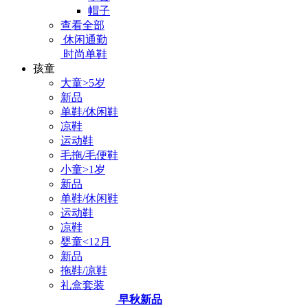
帽子
查看全部
休闲通勤
时尚单鞋
孩童
大童>5岁
新品
单鞋/休闲鞋
凉鞋
运动鞋
毛拖/毛便鞋
小童>1岁
新品
单鞋/休闲鞋
运动鞋
凉鞋
婴童<12月
新品
拖鞋/凉鞋
礼盒套装
早秋新品