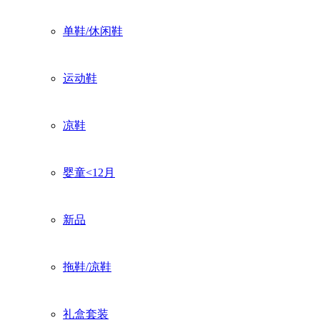
单鞋/休闲鞋
运动鞋
凉鞋
婴童<12月
新品
拖鞋/凉鞋
礼盒套装