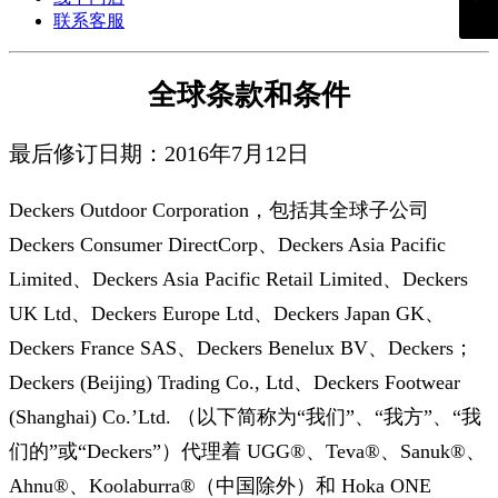
联系客服
全球条款和条件
最后修订日期：2016年7月12日
Deckers Outdoor Corporation，包括其全球子公司
Deckers Consumer DirectCorp、Deckers Asia Pacific
Limited、Deckers Asia Pacific Retail Limited、Deckers
UK Ltd、Deckers Europe Ltd、Deckers Japan GK、
Deckers France SAS、Deckers Benelux BV、Deckers；
Deckers (Beijing) Trading Co., Ltd、Deckers Footwear
(Shanghai) Co.’Ltd. （以下简称为“我们”、“我方”、“我
们的”或“Deckers”）代理着 UGG®、Teva®、Sanuk®、
Ahnu®、Koolaburra®（中国除外）和 Hoka ONE