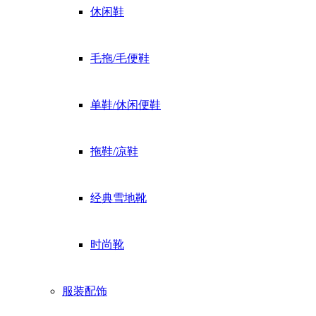
休闲鞋
毛拖/毛便鞋
单鞋/休闲便鞋
拖鞋/凉鞋
经典雪地靴
时尚靴
服装配饰