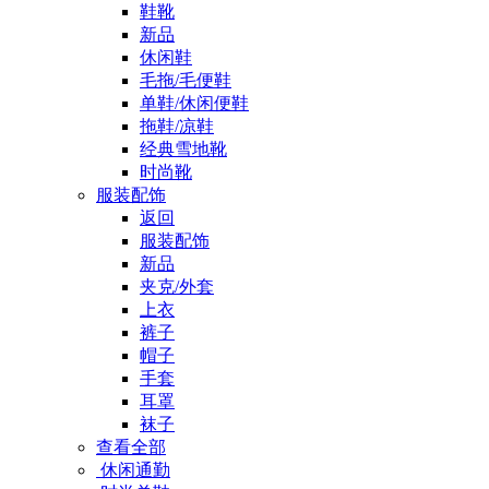
鞋靴
新品
休闲鞋
毛拖/毛便鞋
单鞋/休闲便鞋
拖鞋/凉鞋
经典雪地靴
时尚靴
服装配饰
返回
服装配饰
新品
夹克/外套
上衣
裤子
帽子
手套
耳罩
袜子
查看全部
休闲通勤