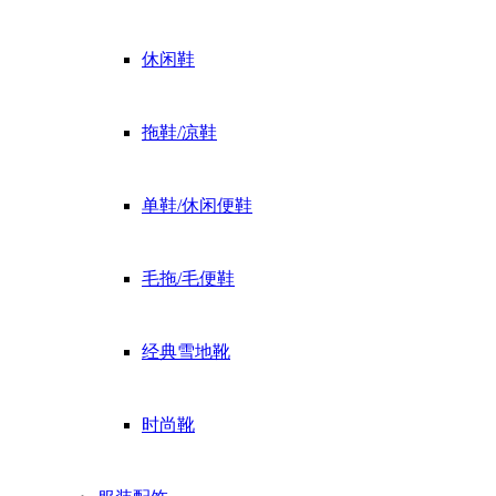
休闲鞋
拖鞋/凉鞋
单鞋/休闲便鞋
毛拖/毛便鞋
经典雪地靴
时尚靴