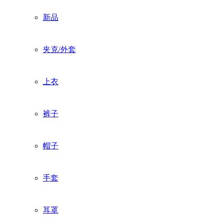
新品
夹克/外套
上衣
裤子
帽子
手套
耳罩