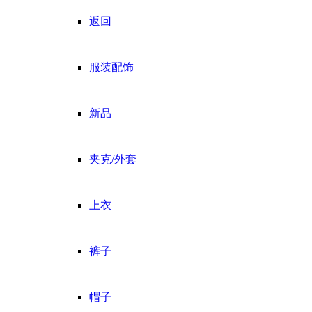
返回
服装配饰
新品
夹克/外套
上衣
裤子
帽子