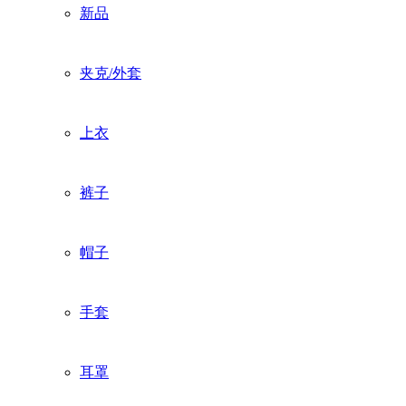
新品
夹克/外套
上衣
裤子
帽子
手套
耳罩