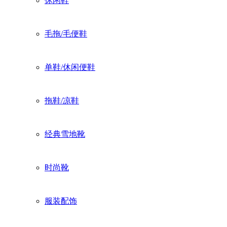
休闲鞋
毛拖/毛便鞋
单鞋/休闲便鞋
拖鞋/凉鞋
经典雪地靴
时尚靴
服装配饰