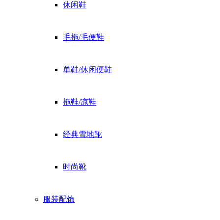
休闲鞋
毛拖/毛便鞋
单鞋/休闲便鞋
拖鞋/凉鞋
经典雪地靴
时尚靴
服装配饰