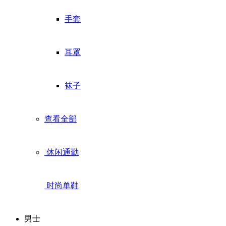
手套
耳罩
袜子
查看全部
休闲通勤
时尚单鞋
男士