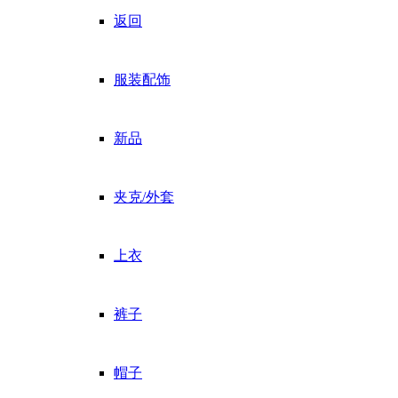
返回
服装配饰
新品
夹克/外套
上衣
裤子
帽子