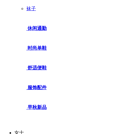
袜子
休闲通勤
时尚单鞋
舒适便鞋
服饰配件
早秋新品
女士