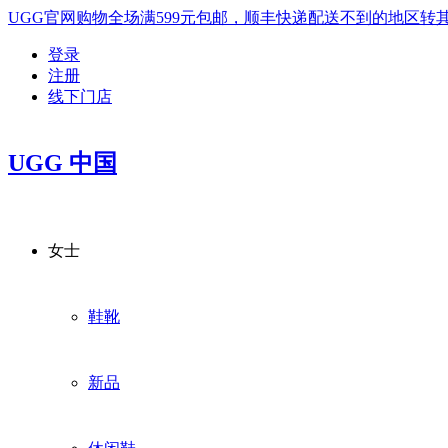
UGG官网购物全场满599元包邮，顺丰快递配送不到的地区
登录
注册
线下门店
UGG 中国
女士
鞋靴
新品