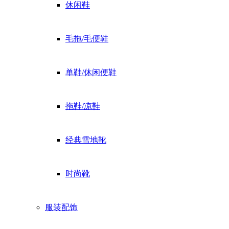
休闲鞋
毛拖/毛便鞋
单鞋/休闲便鞋
拖鞋/凉鞋
经典雪地靴
时尚靴
服装配饰