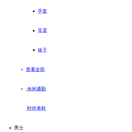
手套
耳罩
袜子
查看全部
休闲通勤
时尚单鞋
男士