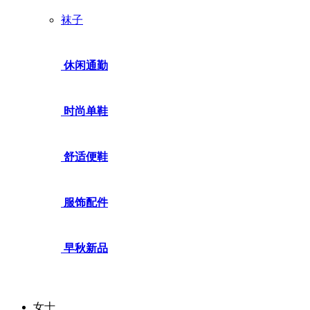
袜子
休闲通勤
时尚单鞋
舒适便鞋
服饰配件
早秋新品
女士