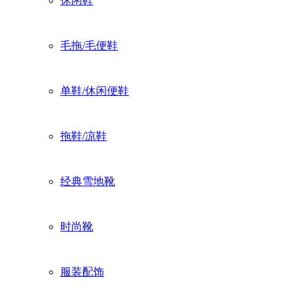
休闲鞋
毛拖/毛便鞋
单鞋/休闲便鞋
拖鞋/凉鞋
经典雪地靴
时尚靴
服装配饰