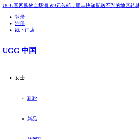
UGG官网购物全场满599元包邮，顺丰快递配送不到的地区
登录
注册
线下门店
UGG 中国
女士
鞋靴
新品