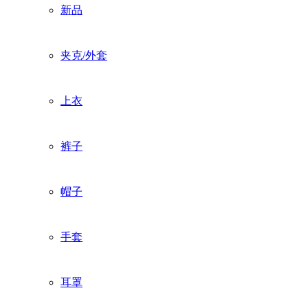
新品
夹克/外套
上衣
裤子
帽子
手套
耳罩