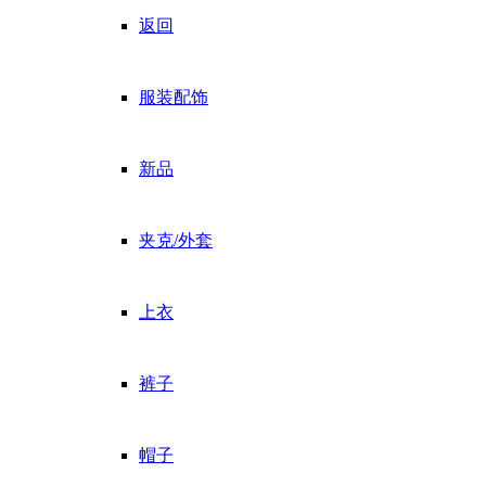
返回
服装配饰
新品
夹克/外套
上衣
裤子
帽子