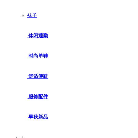
袜子
休闲通勤
时尚单鞋
舒适便鞋
服饰配件
早秋新品