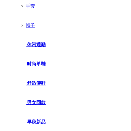
手套
帽子
休闲通勤
时尚单鞋
舒适便鞋
男女同款
早秋新品