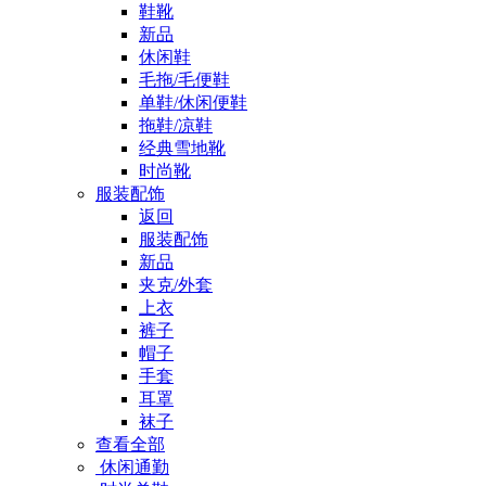
鞋靴
新品
休闲鞋
毛拖/毛便鞋
单鞋/休闲便鞋
拖鞋/凉鞋
经典雪地靴
时尚靴
服装配饰
返回
服装配饰
新品
夹克/外套
上衣
裤子
帽子
手套
耳罩
袜子
查看全部
休闲通勤