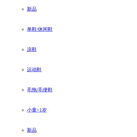
新品
单鞋/休闲鞋
凉鞋
运动鞋
毛拖/毛便鞋
小童>1岁
新品