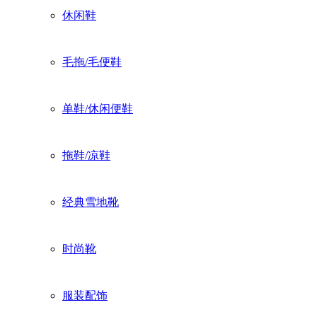
休闲鞋
毛拖/毛便鞋
单鞋/休闲便鞋
拖鞋/凉鞋
经典雪地靴
时尚靴
服装配饰