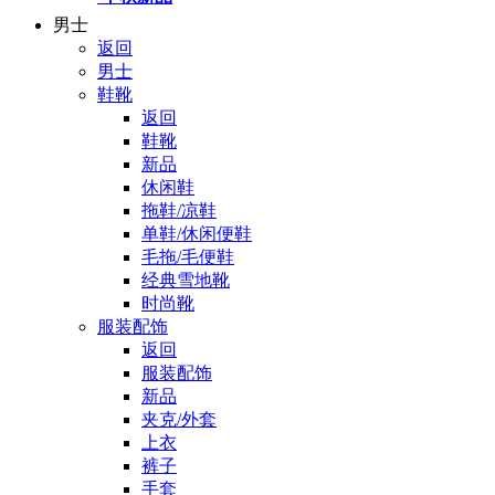
男士
返回
男士
鞋靴
返回
鞋靴
新品
休闲鞋
拖鞋/凉鞋
单鞋/休闲便鞋
毛拖/毛便鞋
经典雪地靴
时尚靴
服装配饰
返回
服装配饰
新品
夹克/外套
上衣
裤子
手套