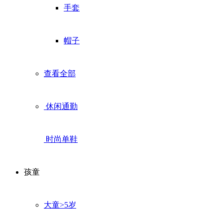
手套
帽子
查看全部
休闲通勤
时尚单鞋
孩童
大童>5岁