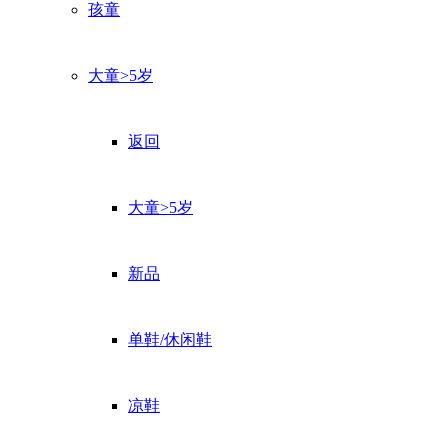
孩童
大童>5岁
返回
大童>5岁
新品
单鞋/休闲鞋
凉鞋