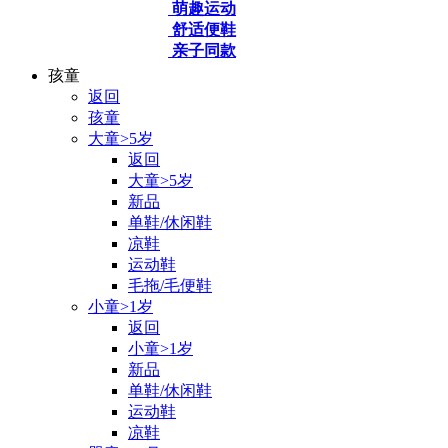
萌趣运动
舒适便鞋
亲子同款
孩童
返回
孩童
大童>5岁
返回
大童>5岁
新品
单鞋/休闲鞋
凉鞋
运动鞋
毛拖/毛便鞋
小童>1岁
返回
小童>1岁
新品
单鞋/休闲鞋
运动鞋
凉鞋