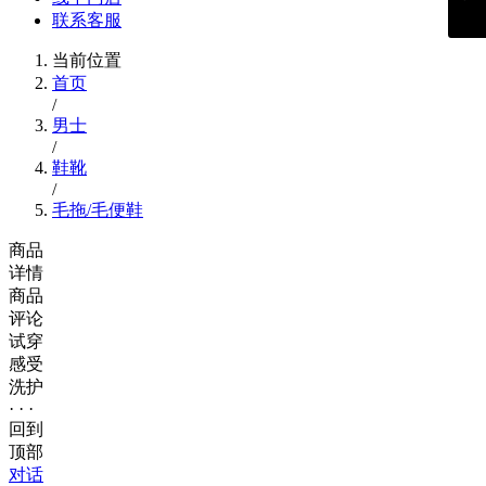
联系客服
当前位置
首页
/
男士
/
鞋靴
/
毛拖/毛便鞋
商品
详情
商品
评论
试穿
感受
洗护
· · ·
回到
顶部
对话