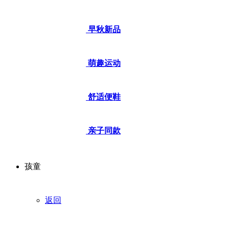
早秋新品
萌趣运动
舒适便鞋
亲子同款
孩童
返回