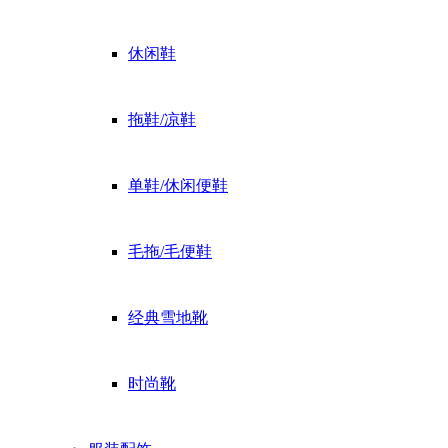
休闲鞋
拖鞋/凉鞋
单鞋/休闲便鞋
毛拖/毛便鞋
经典雪地靴
时尚靴