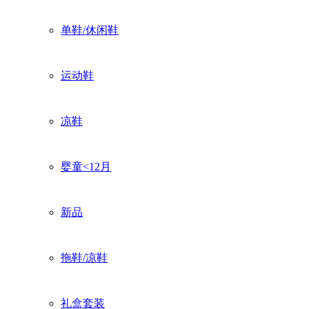
单鞋/休闲鞋
运动鞋
凉鞋
婴童<12月
新品
拖鞋/凉鞋
礼盒套装