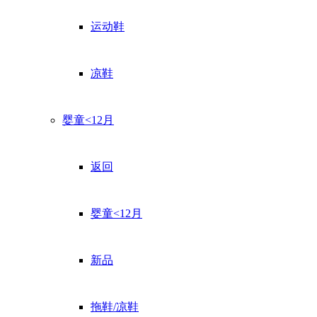
运动鞋
凉鞋
婴童<12月
返回
婴童<12月
新品
拖鞋/凉鞋