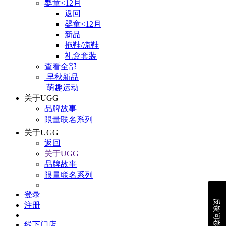
婴童<12月
返回
婴童<12月
新品
拖鞋/凉鞋
礼盒套装
查看全部
早秋新品
萌趣运动
关于UGG
品牌故事
限量联名系列
关于UGG
返回
关于UGG
品牌故事
限量联名系列
登录
反馈问卷
注册
线下门店