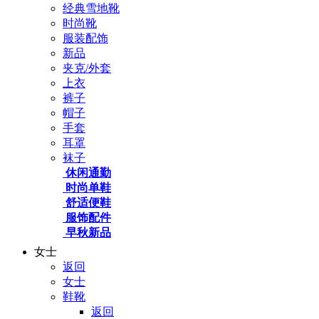
经典雪地靴
时尚靴
服装配饰
新品
夹克/外套
上衣
裤子
帽子
手套
耳罩
袜子
休闲通勤
时尚单鞋
舒适便鞋
服饰配件
早秋新品
女士
返回
女士
鞋靴
返回