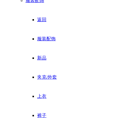
服装配饰
返回
服装配饰
新品
夹克/外套
上衣
裤子