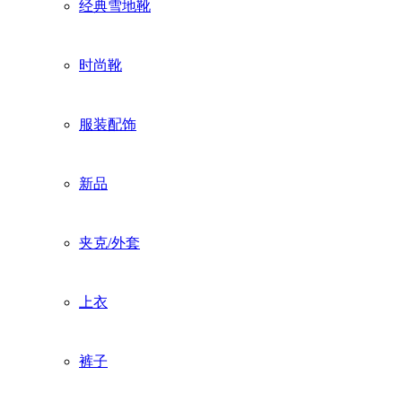
经典雪地靴
时尚靴
服装配饰
新品
夹克/外套
上衣
裤子