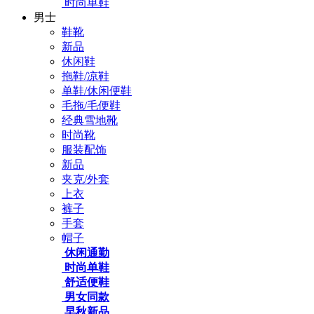
时尚单鞋
男士
鞋靴
新品
休闲鞋
拖鞋/凉鞋
单鞋/休闲便鞋
毛拖/毛便鞋
经典雪地靴
时尚靴
服装配饰
新品
夹克/外套
上衣
裤子
手套
帽子
休闲通勤
时尚单鞋
舒适便鞋
男女同款
早秋新品