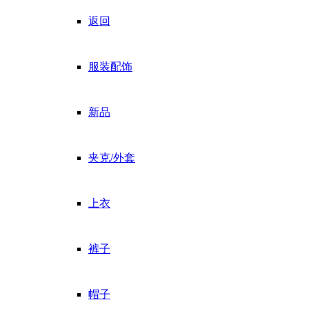
返回
服装配饰
新品
夹克/外套
上衣
裤子
帽子