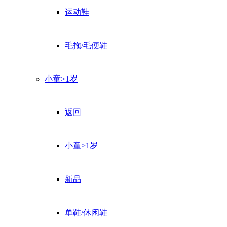
运动鞋
毛拖/毛便鞋
小童>1岁
返回
小童>1岁
新品
单鞋/休闲鞋