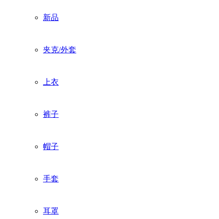
新品
夹克/外套
上衣
裤子
帽子
手套
耳罩