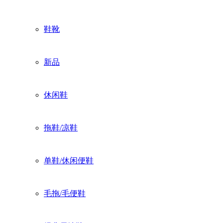
鞋靴
新品
休闲鞋
拖鞋/凉鞋
单鞋/休闲便鞋
毛拖/毛便鞋