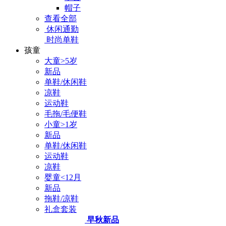
帽子
查看全部
休闲通勤
时尚单鞋
孩童
大童>5岁
新品
单鞋/休闲鞋
凉鞋
运动鞋
毛拖/毛便鞋
小童>1岁
新品
单鞋/休闲鞋
运动鞋
凉鞋
婴童<12月
新品
拖鞋/凉鞋
礼盒套装
早秋新品