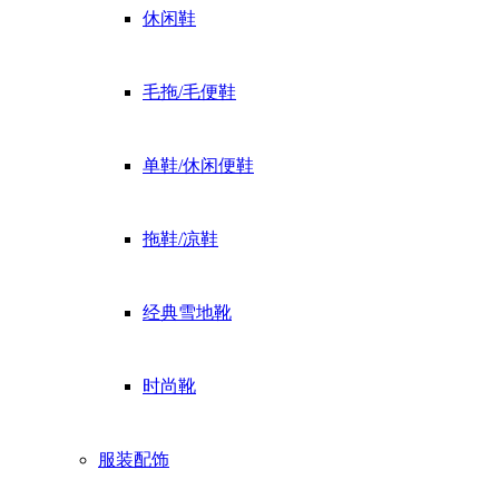
休闲鞋
毛拖/毛便鞋
单鞋/休闲便鞋
拖鞋/凉鞋
经典雪地靴
时尚靴
服装配饰