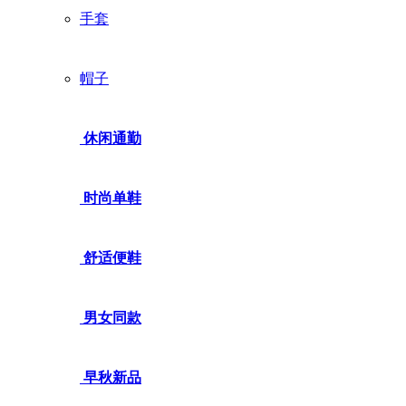
手套
帽子
休闲通勤
时尚单鞋
舒适便鞋
男女同款
早秋新品