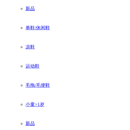
新品
单鞋/休闲鞋
凉鞋
运动鞋
毛拖/毛便鞋
小童>1岁
新品