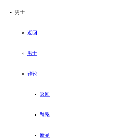
男士
返回
男士
鞋靴
返回
鞋靴
新品