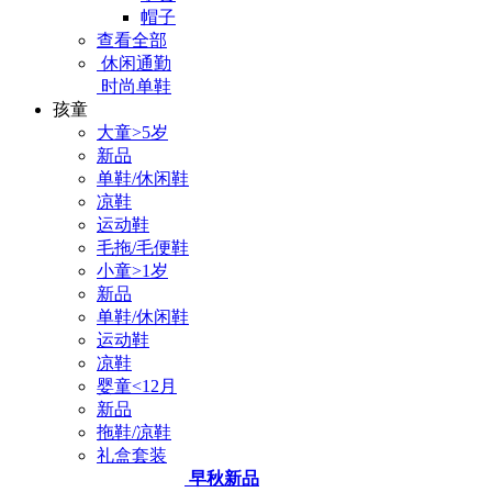
帽子
查看全部
休闲通勤
时尚单鞋
孩童
大童>5岁
新品
单鞋/休闲鞋
凉鞋
运动鞋
毛拖/毛便鞋
小童>1岁
新品
单鞋/休闲鞋
运动鞋
凉鞋
婴童<12月
新品
拖鞋/凉鞋
礼盒套装
早秋新品