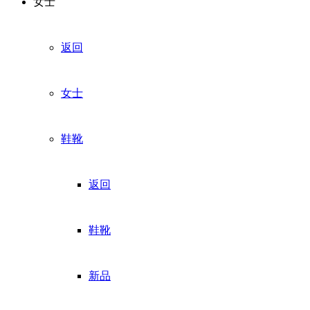
女士
返回
女士
鞋靴
返回
鞋靴
新品