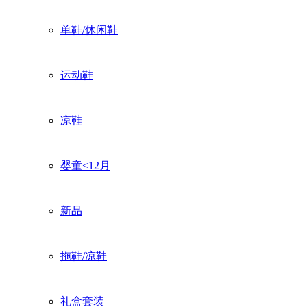
单鞋/休闲鞋
运动鞋
凉鞋
婴童<12月
新品
拖鞋/凉鞋
礼盒套装