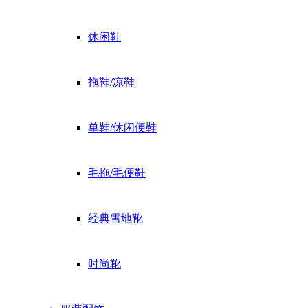
休闲鞋
拖鞋/凉鞋
单鞋/休闲便鞋
毛拖/毛便鞋
经典雪地靴
时尚靴