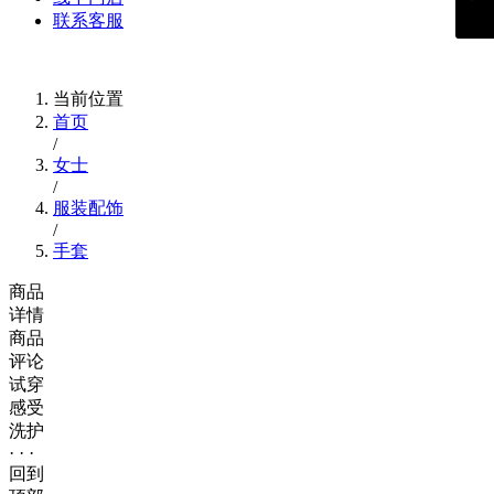
联系客服
当前位置
首页
/
女士
/
服装配饰
/
手套
商品
详情
商品
评论
试穿
感受
洗护
· · ·
回到