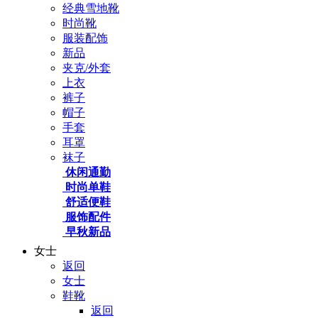
经典雪地靴
时尚靴
服装配饰
新品
夹克/外套
上衣
裤子
帽子
手套
耳罩
袜子
休闲通勤
时尚单鞋
舒适便鞋
服饰配件
早秋新品
女士
返回
女士
鞋靴
返回