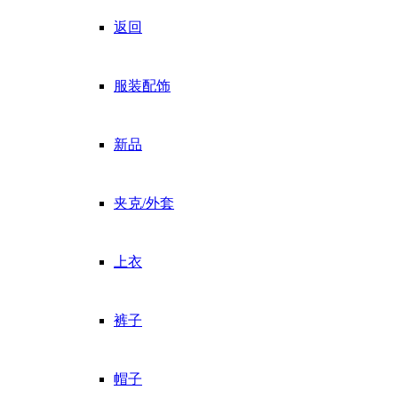
返回
服装配饰
新品
夹克/外套
上衣
裤子
帽子