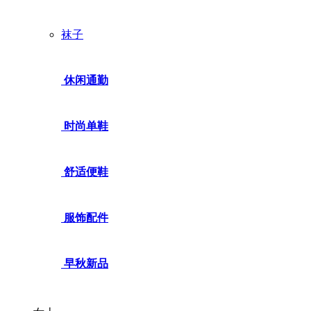
袜子
休闲通勤
时尚单鞋
舒适便鞋
服饰配件
早秋新品