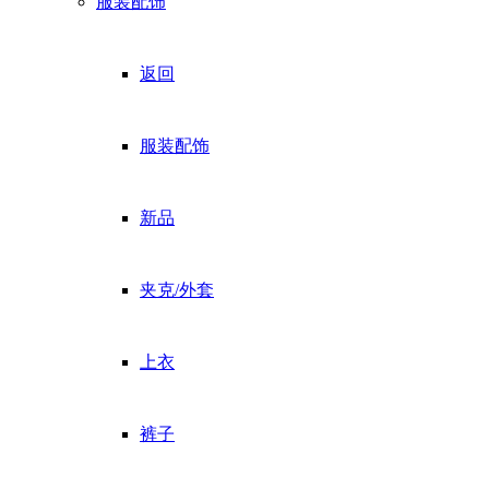
服装配饰
返回
服装配饰
新品
夹克/外套
上衣
裤子