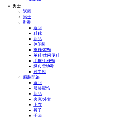
男士
返回
男士
鞋靴
返回
鞋靴
新品
休闲鞋
拖鞋/凉鞋
单鞋/休闲便鞋
毛拖/毛便鞋
经典雪地靴
时尚靴
服装配饰
返回
服装配饰
新品
夹克/外套
上衣
裤子
手套