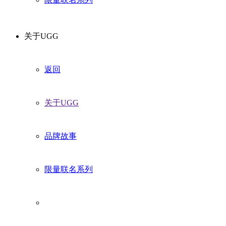
关于UGG
返回
关于UGG
品牌故事
限量联名系列