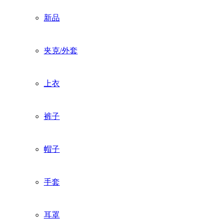
新品
夹克/外套
上衣
裤子
帽子
手套
耳罩