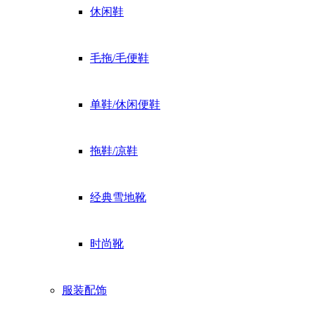
休闲鞋
毛拖/毛便鞋
单鞋/休闲便鞋
拖鞋/凉鞋
经典雪地靴
时尚靴
服装配饰