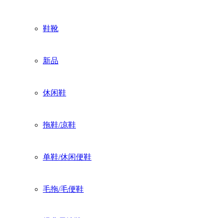
鞋靴
新品
休闲鞋
拖鞋/凉鞋
单鞋/休闲便鞋
毛拖/毛便鞋