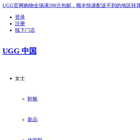
UGG官网购物全场满599元包邮，顺丰快递配送不到的地区
登录
注册
线下门店
UGG 中国
女士
鞋靴
新品