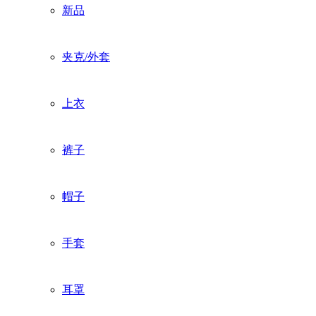
新品
夹克/外套
上衣
裤子
帽子
手套
耳罩