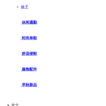
袜子
休闲通勤
时尚单鞋
舒适便鞋
服饰配件
早秋新品
女士