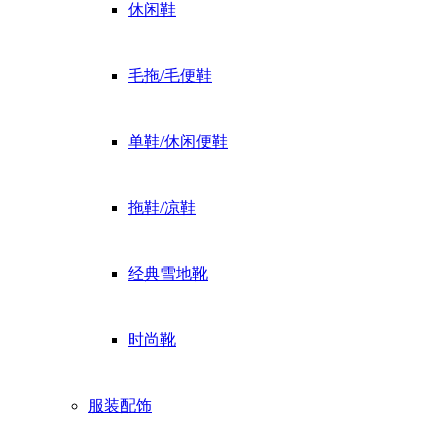
休闲鞋
毛拖/毛便鞋
单鞋/休闲便鞋
拖鞋/凉鞋
经典雪地靴
时尚靴
服装配饰