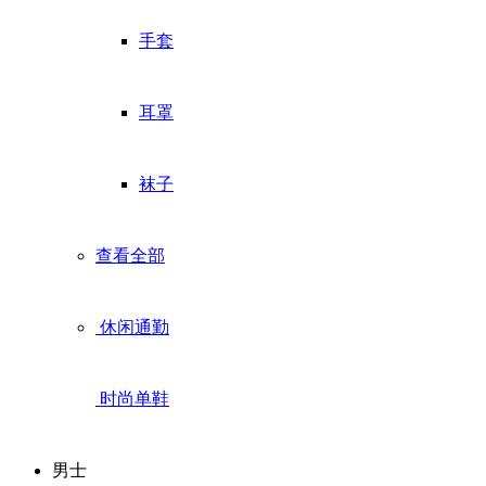
手套
耳罩
袜子
查看全部
休闲通勤
时尚单鞋
男士