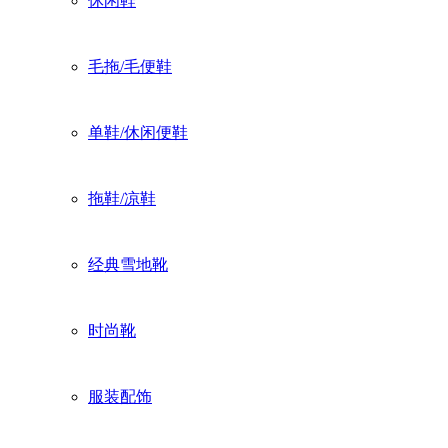
休闲鞋
毛拖/毛便鞋
单鞋/休闲便鞋
拖鞋/凉鞋
经典雪地靴
时尚靴
服装配饰