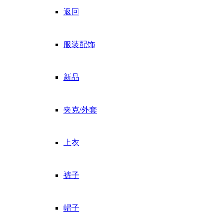
返回
服装配饰
新品
夹克/外套
上衣
裤子
帽子