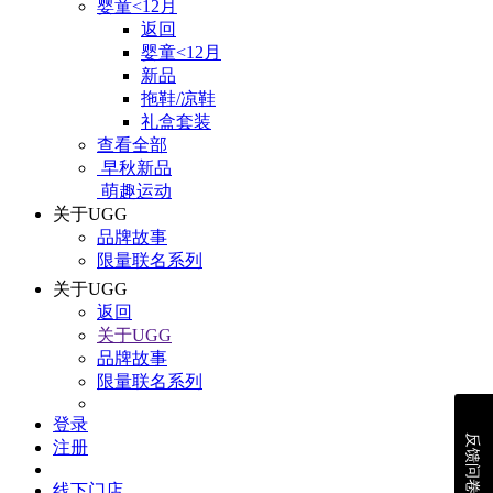
婴童<12月
返回
婴童<12月
新品
拖鞋/凉鞋
礼盒套装
查看全部
早秋新品
萌趣运动
关于UGG
品牌故事
限量联名系列
关于UGG
返回
关于UGG
品牌故事
限量联名系列
登录
反馈问卷
注册
线下门店