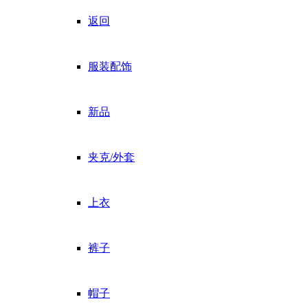
返回
服装配饰
新品
夹克/外套
上衣
裤子
帽子