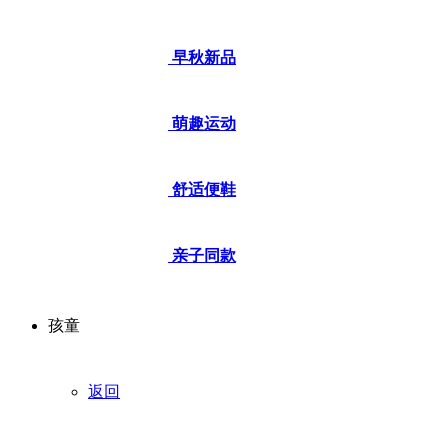
早秋新品
萌趣运动
舒适便鞋
亲子同款
孩童
返回