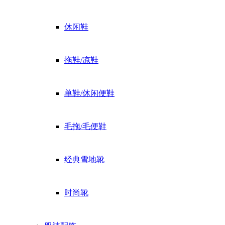
休闲鞋
拖鞋/凉鞋
单鞋/休闲便鞋
毛拖/毛便鞋
经典雪地靴
时尚靴