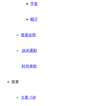
手套
帽子
查看全部
休闲通勤
时尚单鞋
孩童
大童>5岁