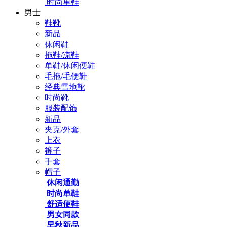
时尚单鞋
男士
鞋靴
新品
休闲鞋
拖鞋/凉鞋
单鞋/休闲便鞋
毛拖/毛便鞋
经典雪地靴
时尚靴
服装配饰
新品
夹克/外套
上衣
裤子
手套
帽子
休闲通勤
时尚单鞋
舒适便鞋
男女同款
早秋新品