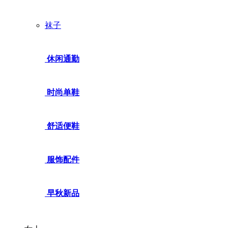
袜子
休闲通勤
时尚单鞋
舒适便鞋
服饰配件
早秋新品