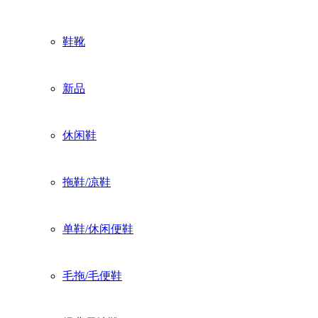
鞋靴
新品
休闲鞋
拖鞋/凉鞋
单鞋/休闲便鞋
毛拖/毛便鞋