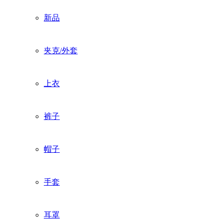
新品
夹克/外套
上衣
裤子
帽子
手套
耳罩