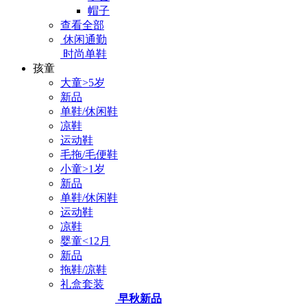
帽子
查看全部
休闲通勤
时尚单鞋
孩童
大童>5岁
新品
单鞋/休闲鞋
凉鞋
运动鞋
毛拖/毛便鞋
小童>1岁
新品
单鞋/休闲鞋
运动鞋
凉鞋
婴童<12月
新品
拖鞋/凉鞋
礼盒套装
早秋新品