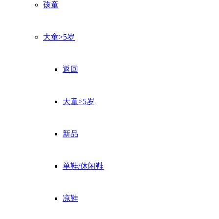
孩童
大童>5岁
返回
大童>5岁
新品
单鞋/休闲鞋
凉鞋