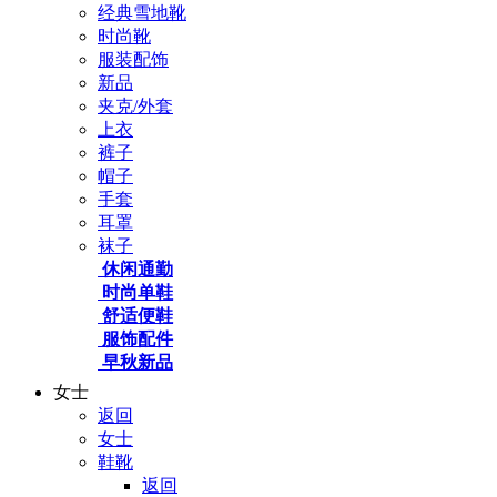
经典雪地靴
时尚靴
服装配饰
新品
夹克/外套
上衣
裤子
帽子
手套
耳罩
袜子
休闲通勤
时尚单鞋
舒适便鞋
服饰配件
早秋新品
女士
返回
女士
鞋靴
返回