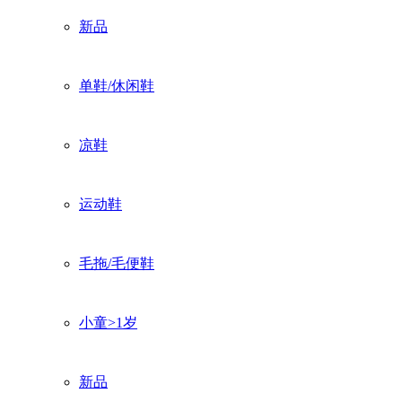
新品
单鞋/休闲鞋
凉鞋
运动鞋
毛拖/毛便鞋
小童>1岁
新品