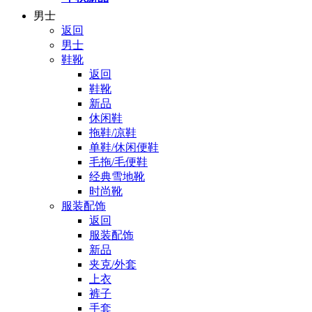
男士
返回
男士
鞋靴
返回
鞋靴
新品
休闲鞋
拖鞋/凉鞋
单鞋/休闲便鞋
毛拖/毛便鞋
经典雪地靴
时尚靴
服装配饰
返回
服装配饰
新品
夹克/外套
上衣
裤子
手套