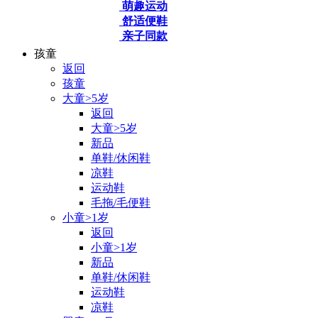
萌趣运动
舒适便鞋
亲子同款
孩童
返回
孩童
大童>5岁
返回
大童>5岁
新品
单鞋/休闲鞋
凉鞋
运动鞋
毛拖/毛便鞋
小童>1岁
返回
小童>1岁
新品
单鞋/休闲鞋
运动鞋
凉鞋