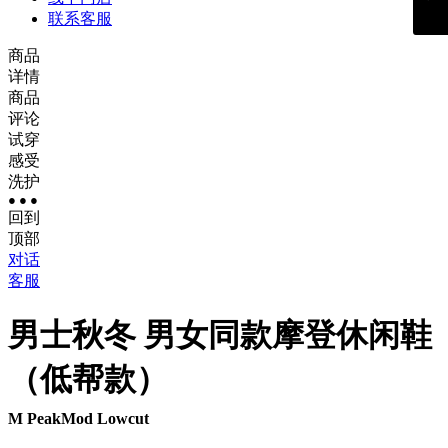
联系客服
商品
详情
商品
评论
试穿
感受
洗护
● ● ●
回到
顶部
对话
客服
男士
秋冬 男女同款摩登休闲鞋
（低帮款）
M PeakMod Lowcut