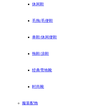
休闲鞋
毛拖/毛便鞋
单鞋/休闲便鞋
拖鞋/凉鞋
经典雪地靴
时尚靴
服装配饰