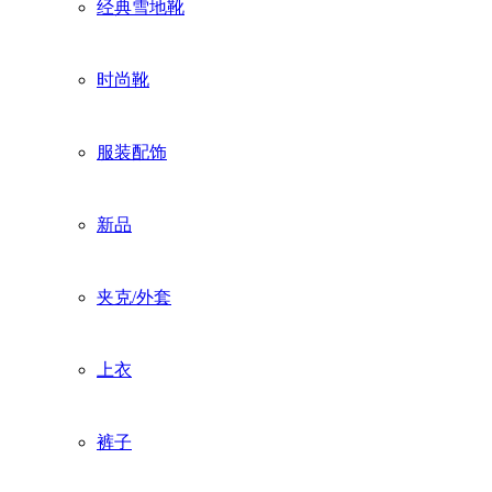
经典雪地靴
时尚靴
服装配饰
新品
夹克/外套
上衣
裤子