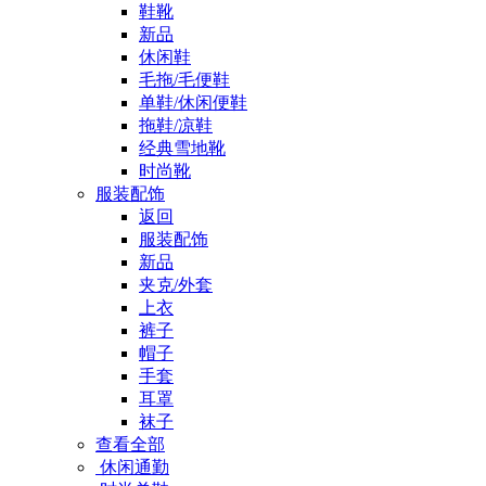
鞋靴
新品
休闲鞋
毛拖/毛便鞋
单鞋/休闲便鞋
拖鞋/凉鞋
经典雪地靴
时尚靴
服装配饰
返回
服装配饰
新品
夹克/外套
上衣
裤子
帽子
手套
耳罩
袜子
查看全部
休闲通勤