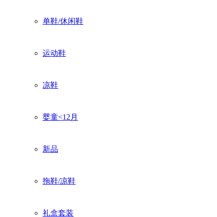
单鞋/休闲鞋
运动鞋
凉鞋
婴童<12月
新品
拖鞋/凉鞋
礼盒套装