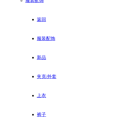
服装配饰
返回
服装配饰
新品
夹克/外套
上衣
裤子