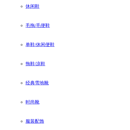
休闲鞋
毛拖/毛便鞋
单鞋/休闲便鞋
拖鞋/凉鞋
经典雪地靴
时尚靴
服装配饰