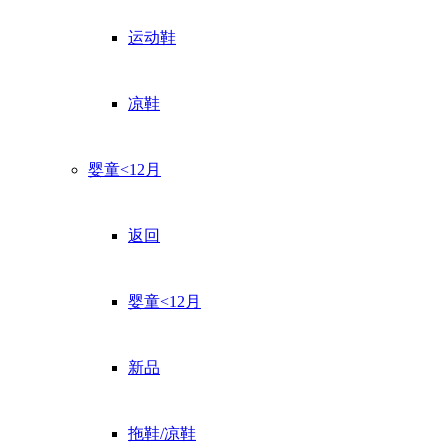
运动鞋
凉鞋
婴童<12月
返回
婴童<12月
新品
拖鞋/凉鞋