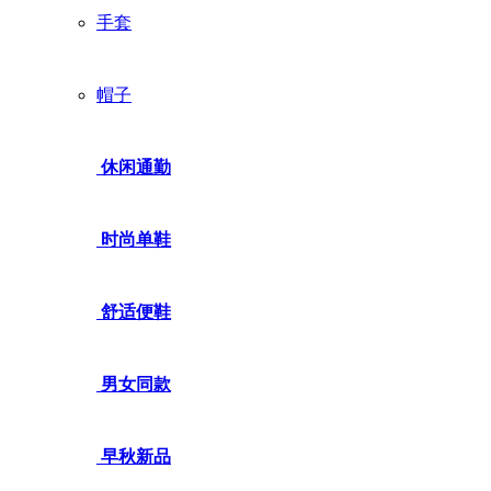
手套
帽子
休闲通勤
时尚单鞋
舒适便鞋
男女同款
早秋新品