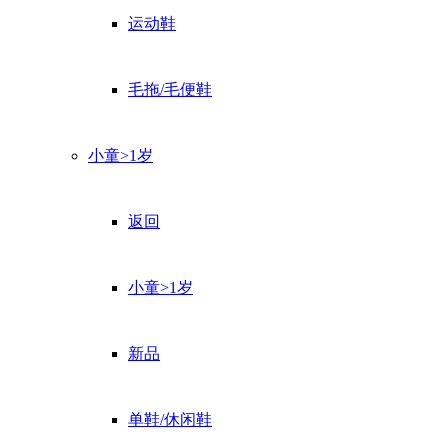
运动鞋
毛拖/毛便鞋
小童>1岁
返回
小童>1岁
新品
单鞋/休闲鞋