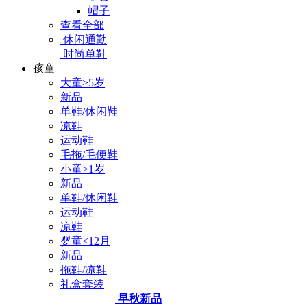
帽子
查看全部
休闲通勤
时尚单鞋
孩童
大童>5岁
新品
单鞋/休闲鞋
凉鞋
运动鞋
毛拖/毛便鞋
小童>1岁
新品
单鞋/休闲鞋
运动鞋
凉鞋
婴童<12月
新品
拖鞋/凉鞋
礼盒套装
早秋新品