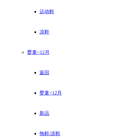
运动鞋
凉鞋
婴童<12月
返回
婴童<12月
新品
拖鞋/凉鞋