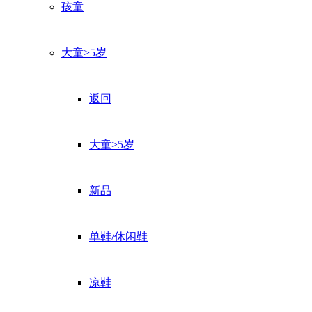
孩童
大童>5岁
返回
大童>5岁
新品
单鞋/休闲鞋
凉鞋