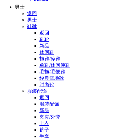
男士
返回
男士
鞋靴
返回
鞋靴
新品
休闲鞋
拖鞋/凉鞋
单鞋/休闲便鞋
毛拖/毛便鞋
经典雪地靴
时尚靴
服装配饰
返回
服装配饰
新品
夹克/外套
上衣
裤子
手套