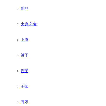
新品
夹克/外套
上衣
裤子
帽子
手套
耳罩