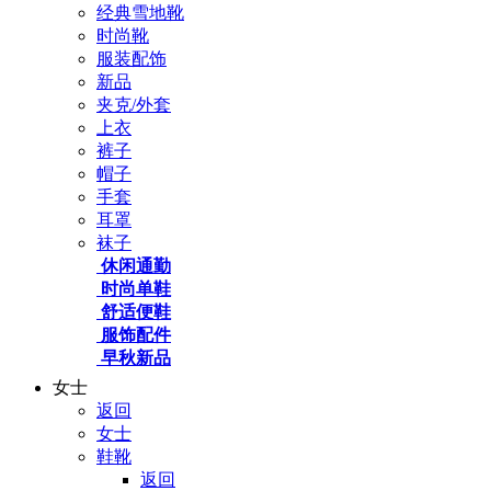
经典雪地靴
时尚靴
服装配饰
新品
夹克/外套
上衣
裤子
帽子
手套
耳罩
袜子
休闲通勤
时尚单鞋
舒适便鞋
服饰配件
早秋新品
女士
返回
女士
鞋靴
返回