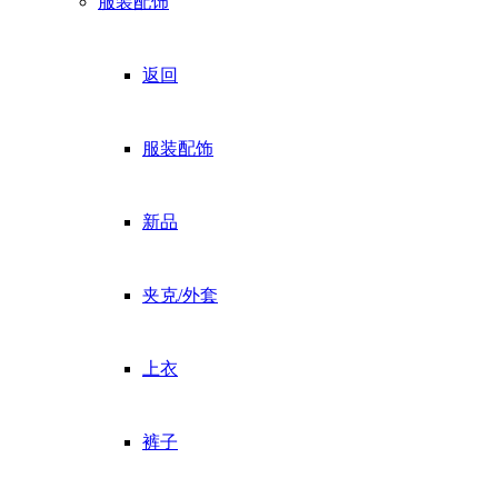
服装配饰
返回
服装配饰
新品
夹克/外套
上衣
裤子