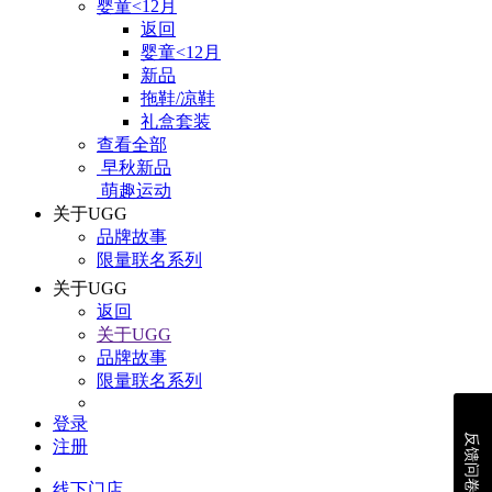
婴童<12月
返回
婴童<12月
新品
拖鞋/凉鞋
礼盒套装
查看全部
早秋新品
萌趣运动
关于UGG
品牌故事
限量联名系列
关于UGG
返回
关于UGG
品牌故事
限量联名系列
登录
反馈问卷
注册
线下门店