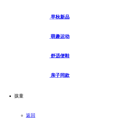
早秋新品
萌趣运动
舒适便鞋
亲子同款
孩童
返回