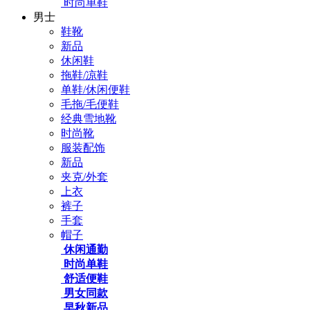
时尚单鞋
男士
鞋靴
新品
休闲鞋
拖鞋/凉鞋
单鞋/休闲便鞋
毛拖/毛便鞋
经典雪地靴
时尚靴
服装配饰
新品
夹克/外套
上衣
裤子
手套
帽子
休闲通勤
时尚单鞋
舒适便鞋
男女同款
早秋新品