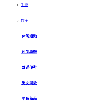
手套
帽子
休闲通勤
时尚单鞋
舒适便鞋
男女同款
早秋新品