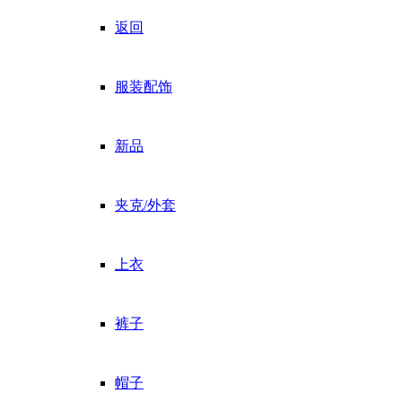
返回
服装配饰
新品
夹克/外套
上衣
裤子
帽子