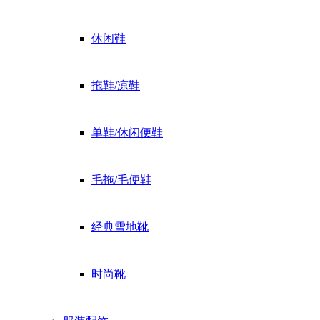
休闲鞋
拖鞋/凉鞋
单鞋/休闲便鞋
毛拖/毛便鞋
经典雪地靴
时尚靴