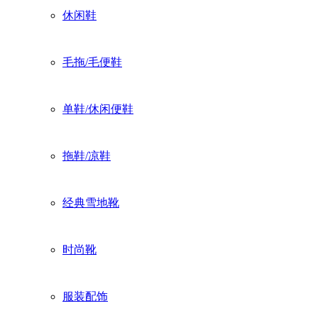
休闲鞋
毛拖/毛便鞋
单鞋/休闲便鞋
拖鞋/凉鞋
经典雪地靴
时尚靴
服装配饰