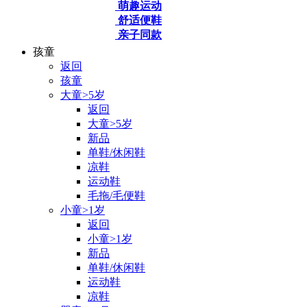
萌趣运动
舒适便鞋
亲子同款
孩童
返回
孩童
大童>5岁
返回
大童>5岁
新品
单鞋/休闲鞋
凉鞋
运动鞋
毛拖/毛便鞋
小童>1岁
返回
小童>1岁
新品
单鞋/休闲鞋
运动鞋
凉鞋