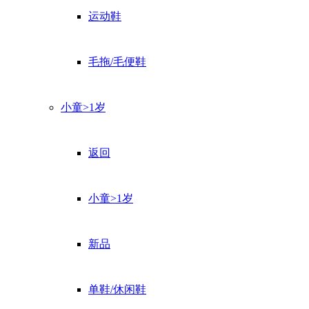
运动鞋
毛拖/毛便鞋
小童>1岁
返回
小童>1岁
新品
单鞋/休闲鞋