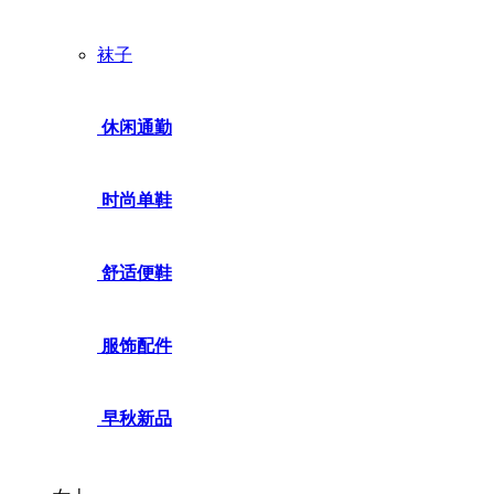
袜子
休闲通勤
时尚单鞋
舒适便鞋
服饰配件
早秋新品