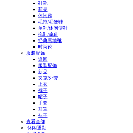
鞋靴
新品
休闲鞋
毛拖/毛便鞋
单鞋/休闲便鞋
拖鞋/凉鞋
经典雪地靴
时尚靴
服装配饰
返回
服装配饰
新品
夹克/外套
上衣
裤子
帽子
手套
耳罩
袜子
查看全部
休闲通勤