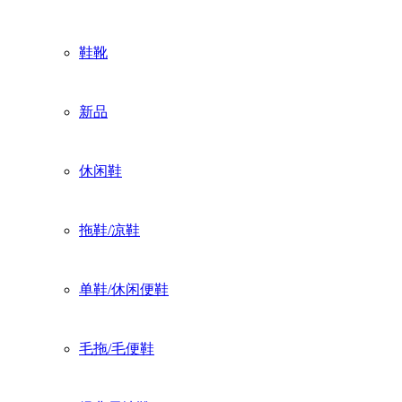
鞋靴
新品
休闲鞋
拖鞋/凉鞋
单鞋/休闲便鞋
毛拖/毛便鞋