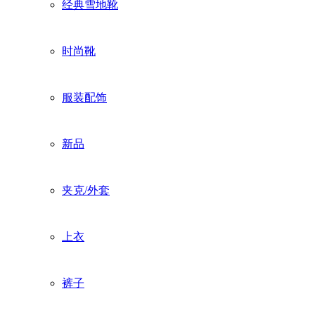
经典雪地靴
时尚靴
服装配饰
新品
夹克/外套
上衣
裤子