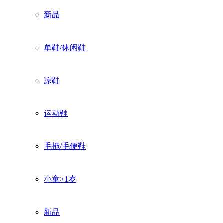
新品
单鞋/休闲鞋
凉鞋
运动鞋
毛拖/毛便鞋
小童>1岁
新品