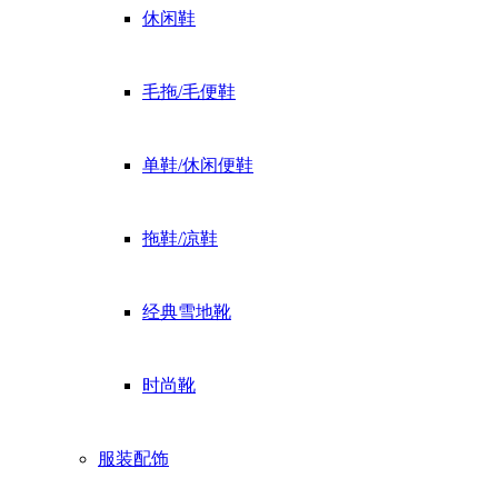
休闲鞋
毛拖/毛便鞋
单鞋/休闲便鞋
拖鞋/凉鞋
经典雪地靴
时尚靴
服装配饰