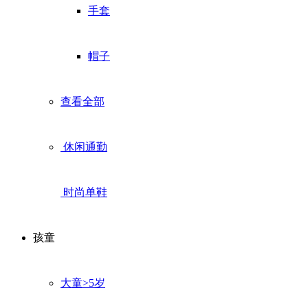
手套
帽子
查看全部
休闲通勤
时尚单鞋
孩童
大童>5岁