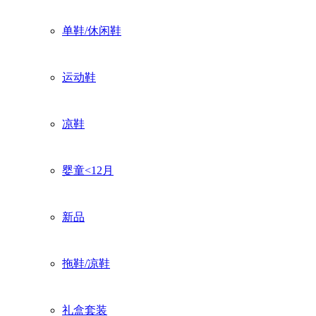
单鞋/休闲鞋
运动鞋
凉鞋
婴童<12月
新品
拖鞋/凉鞋
礼盒套装