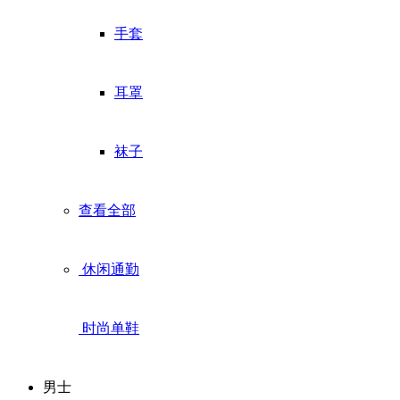
手套
耳罩
袜子
查看全部
休闲通勤
时尚单鞋
男士