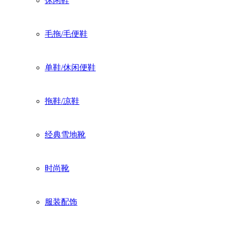
休闲鞋
毛拖/毛便鞋
单鞋/休闲便鞋
拖鞋/凉鞋
经典雪地靴
时尚靴
服装配饰