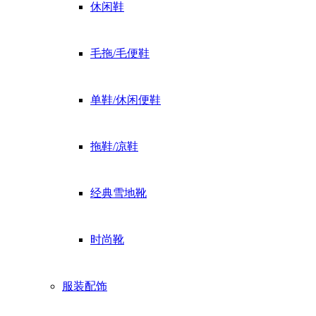
休闲鞋
毛拖/毛便鞋
单鞋/休闲便鞋
拖鞋/凉鞋
经典雪地靴
时尚靴
服装配饰