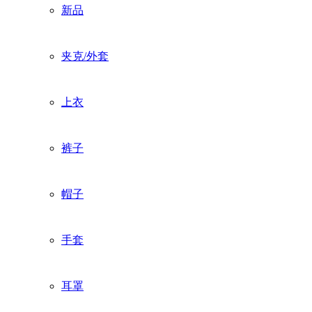
新品
夹克/外套
上衣
裤子
帽子
手套
耳罩