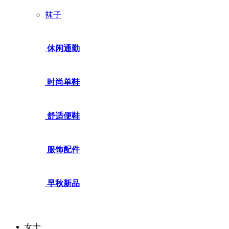
袜子
休闲通勤
时尚单鞋
舒适便鞋
服饰配件
早秋新品
女士