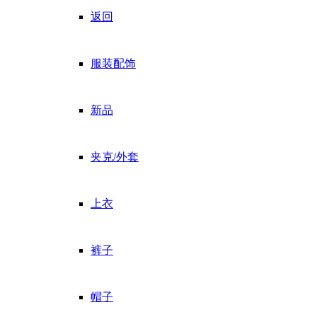
返回
服装配饰
新品
夹克/外套
上衣
裤子
帽子