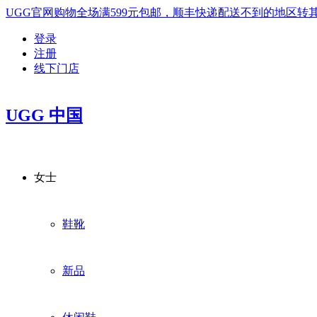
UGG官网购物全场满599元包邮，顺丰快递配送不到的地区
登录
注册
线下门店
UGG 中国
女士
鞋靴
新品