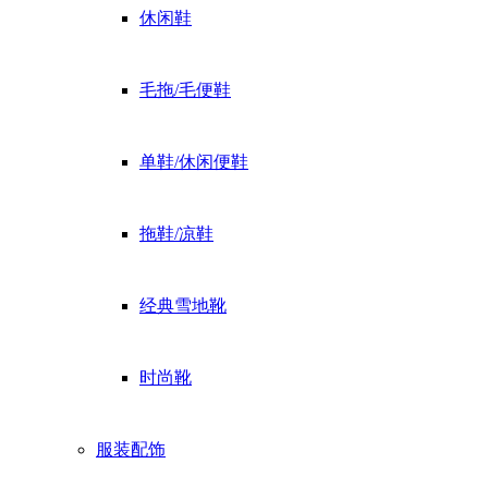
休闲鞋
毛拖/毛便鞋
单鞋/休闲便鞋
拖鞋/凉鞋
经典雪地靴
时尚靴
服装配饰