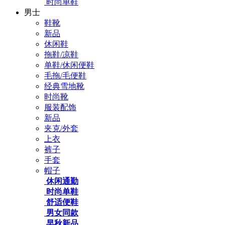
时尚单鞋
男士
鞋靴
新品
休闲鞋
拖鞋/凉鞋
单鞋/休闲便鞋
毛拖/毛便鞋
经典雪地靴
时尚靴
服装配饰
新品
夹克/外套
上衣
裤子
手套
帽子
休闲通勤
时尚单鞋
舒适便鞋
男女同款
早秋新品