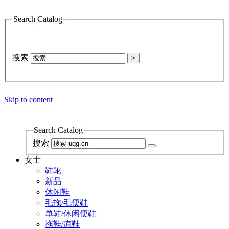
Search Catalog
搜索
>
Skip to content
Search Catalog
搜索
女士
鞋靴
新品
休闲鞋
毛拖/毛便鞋
单鞋/休闲便鞋
拖鞋/凉鞋