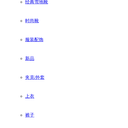
经典雪地靴
时尚靴
服装配饰
新品
夹克/外套
上衣
裤子