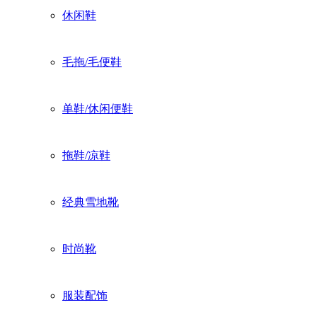
休闲鞋
毛拖/毛便鞋
单鞋/休闲便鞋
拖鞋/凉鞋
经典雪地靴
时尚靴
服装配饰