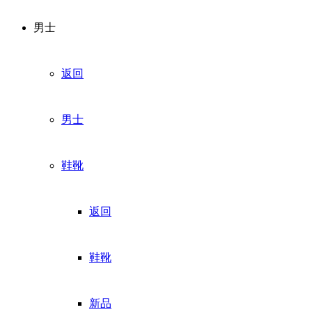
男士
返回
男士
鞋靴
返回
鞋靴
新品