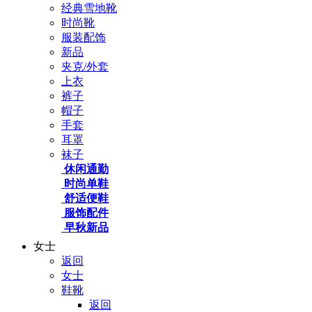
经典雪地靴
时尚靴
服装配饰
新品
夹克/外套
上衣
裤子
帽子
手套
耳罩
袜子
休闲通勤
时尚单鞋
舒适便鞋
服饰配件
早秋新品
女士
返回
女士
鞋靴
返回