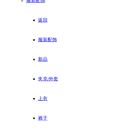
服装配饰
返回
服装配饰
新品
夹克/外套
上衣
裤子