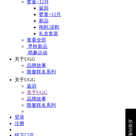
婴童<12月
返回
婴童<12月
新品
拖鞋/凉鞋
礼盒套装
查看全部
早秋新品
萌趣运动
关于UGG
品牌故事
限量联名系列
关于UGG
返回
关于UGG
品牌故事
限量联名系列
登录
反馈问卷
注册
线下门店