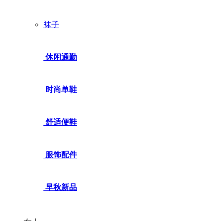
袜子
休闲通勤
时尚单鞋
舒适便鞋
服饰配件
早秋新品