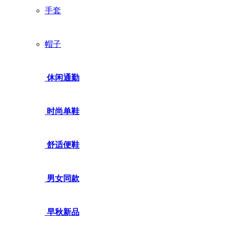
手套
帽子
休闲通勤
时尚单鞋
舒适便鞋
男女同款
早秋新品