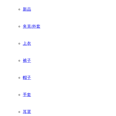
新品
夹克/外套
上衣
裤子
帽子
手套
耳罩