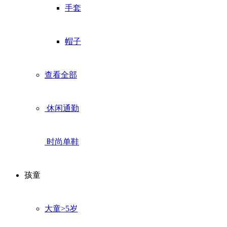
手套
帽子
查看全部
休闲通勤
时尚单鞋
孩童
大童>5岁