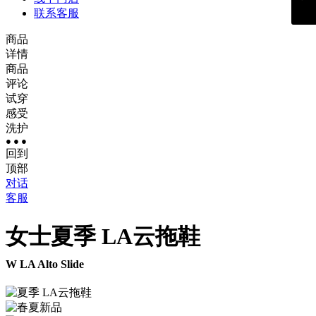
联系客服
商品
详情
商品
评论
试穿
感受
洗护
● ● ●
回到
顶部
对话
客服
女士
夏季 LA云拖鞋
W LA Alto Slide