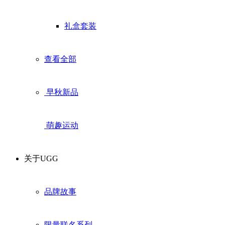
礼盒套装
查看全部
早秋新品
萌趣运动
关于UGG
品牌故事
限量联名系列