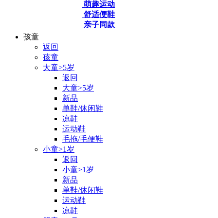
萌趣运动
舒适便鞋
亲子同款
孩童
返回
孩童
大童>5岁
返回
大童>5岁
新品
单鞋/休闲鞋
凉鞋
运动鞋
毛拖/毛便鞋
小童>1岁
返回
小童>1岁
新品
单鞋/休闲鞋
运动鞋
凉鞋