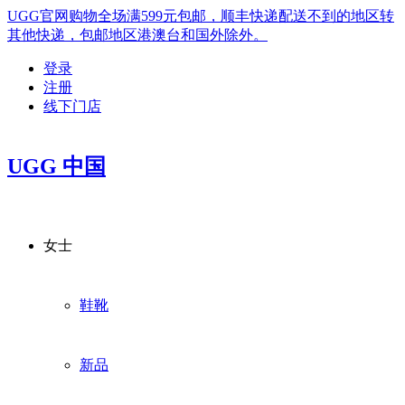
UGG官网购物全场满599元包邮，顺丰快递配送不到的地区转
其他快递，包邮地区港澳台和国外除外。
登录
注册
线下门店
UGG 中国
女士
鞋靴
新品