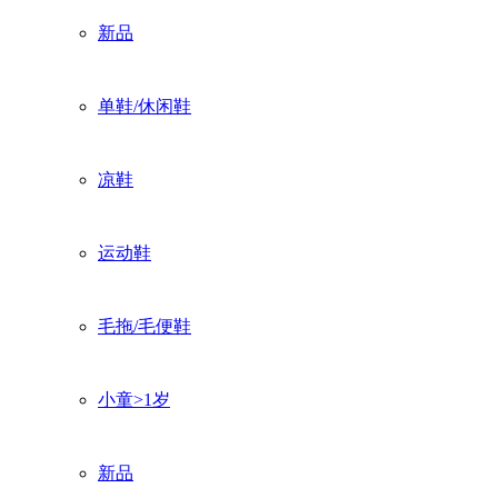
新品
单鞋/休闲鞋
凉鞋
运动鞋
毛拖/毛便鞋
小童>1岁
新品