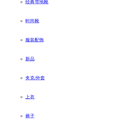
经典雪地靴
时尚靴
服装配饰
新品
夹克/外套
上衣
裤子