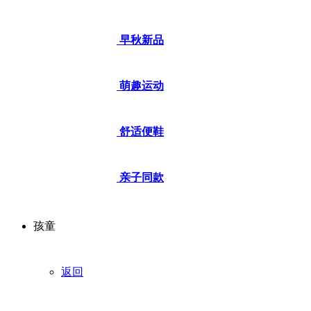
早秋新品
萌趣运动
舒适便鞋
亲子同款
孩童
返回