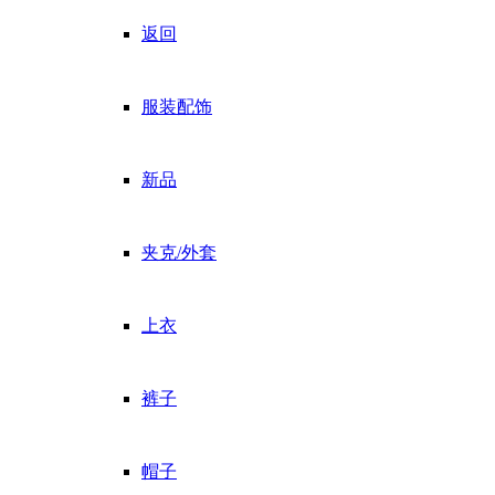
返回
服装配饰
新品
夹克/外套
上衣
裤子
帽子