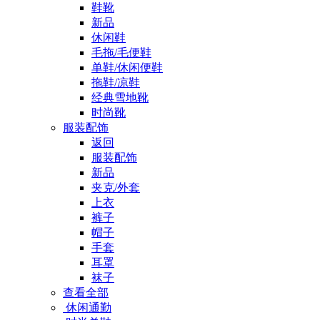
鞋靴
新品
休闲鞋
毛拖/毛便鞋
单鞋/休闲便鞋
拖鞋/凉鞋
经典雪地靴
时尚靴
服装配饰
返回
服装配饰
新品
夹克/外套
上衣
裤子
帽子
手套
耳罩
袜子
查看全部
休闲通勤