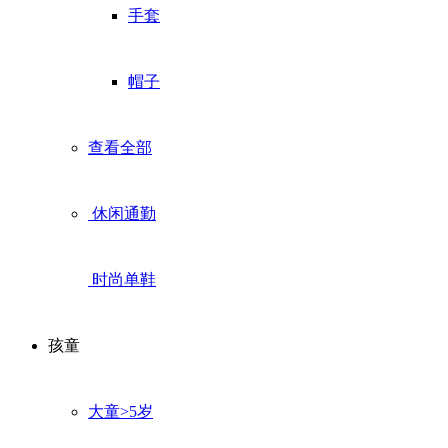
手套
帽子
查看全部
休闲通勤
时尚单鞋
孩童
大童>5岁