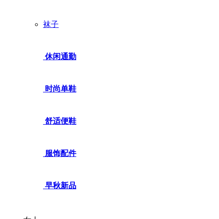
袜子
休闲通勤
时尚单鞋
舒适便鞋
服饰配件
早秋新品