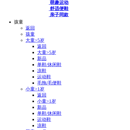
萌趣运动
舒适便鞋
亲子同款
孩童
返回
孩童
大童>5岁
返回
大童>5岁
新品
单鞋/休闲鞋
凉鞋
运动鞋
毛拖/毛便鞋
小童>1岁
返回
小童>1岁
新品
单鞋/休闲鞋
运动鞋
凉鞋