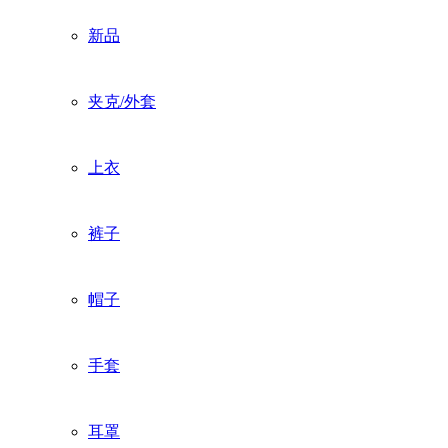
新品
夹克/外套
上衣
裤子
帽子
手套
耳罩