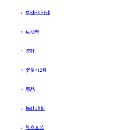
单鞋/休闲鞋
运动鞋
凉鞋
婴童<12月
新品
拖鞋/凉鞋
礼盒套装