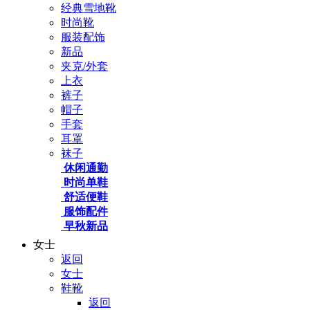
经典雪地靴
时尚靴
服装配饰
新品
夹克/外套
上衣
裤子
帽子
手套
耳罩
袜子
休闲通勤
时尚单鞋
舒适便鞋
服饰配件
早秋新品
女士
返回
女士
鞋靴
返回