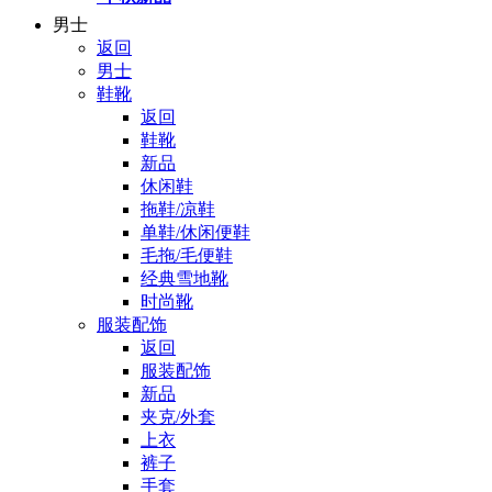
男士
返回
男士
鞋靴
返回
鞋靴
新品
休闲鞋
拖鞋/凉鞋
单鞋/休闲便鞋
毛拖/毛便鞋
经典雪地靴
时尚靴
服装配饰
返回
服装配饰
新品
夹克/外套
上衣
裤子
手套