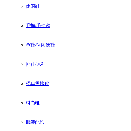
休闲鞋
毛拖/毛便鞋
单鞋/休闲便鞋
拖鞋/凉鞋
经典雪地靴
时尚靴
服装配饰