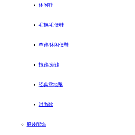
休闲鞋
毛拖/毛便鞋
单鞋/休闲便鞋
拖鞋/凉鞋
经典雪地靴
时尚靴
服装配饰