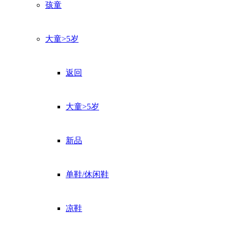
孩童
大童>5岁
返回
大童>5岁
新品
单鞋/休闲鞋
凉鞋