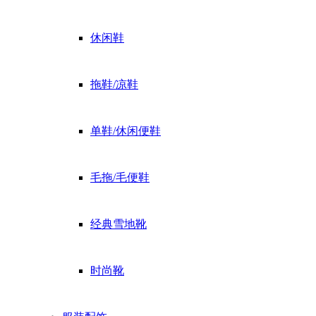
休闲鞋
拖鞋/凉鞋
单鞋/休闲便鞋
毛拖/毛便鞋
经典雪地靴
时尚靴