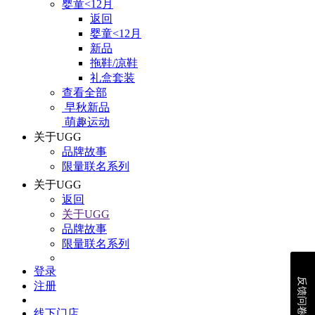
婴童<12月
返回
婴童<12月
新品
拖鞋/凉鞋
礼盒套装
查看全部
早秋新品
萌趣运动
关于UGG
品牌故事
限量联名系列
关于UGG
返回
关于UGG
品牌故事
限量联名系列
登录
反馈问卷
注册
线下门店