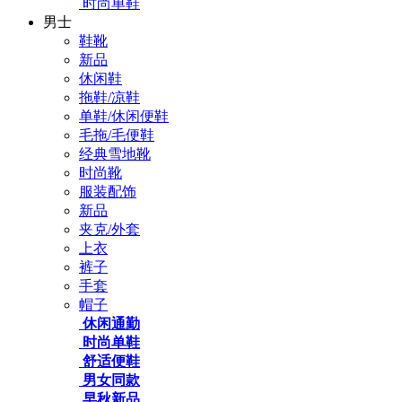
时尚单鞋
男士
鞋靴
新品
休闲鞋
拖鞋/凉鞋
单鞋/休闲便鞋
毛拖/毛便鞋
经典雪地靴
时尚靴
服装配饰
新品
夹克/外套
上衣
裤子
手套
帽子
休闲通勤
时尚单鞋
舒适便鞋
男女同款
早秋新品