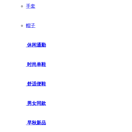
手套
帽子
休闲通勤
时尚单鞋
舒适便鞋
男女同款
早秋新品