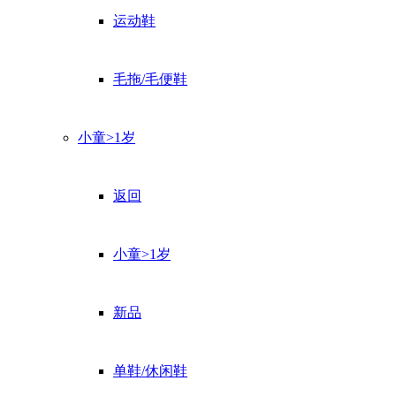
运动鞋
毛拖/毛便鞋
小童>1岁
返回
小童>1岁
新品
单鞋/休闲鞋