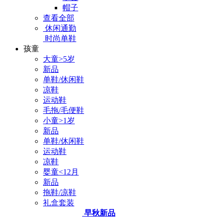
帽子
查看全部
休闲通勤
时尚单鞋
孩童
大童>5岁
新品
单鞋/休闲鞋
凉鞋
运动鞋
毛拖/毛便鞋
小童>1岁
新品
单鞋/休闲鞋
运动鞋
凉鞋
婴童<12月
新品
拖鞋/凉鞋
礼盒套装
早秋新品