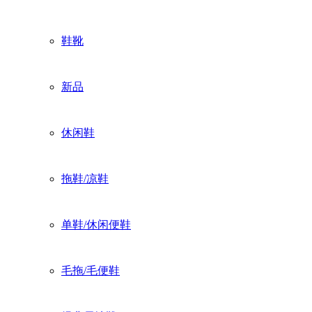
鞋靴
新品
休闲鞋
拖鞋/凉鞋
单鞋/休闲便鞋
毛拖/毛便鞋