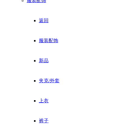
服装配饰
返回
服装配饰
新品
夹克/外套
上衣
裤子