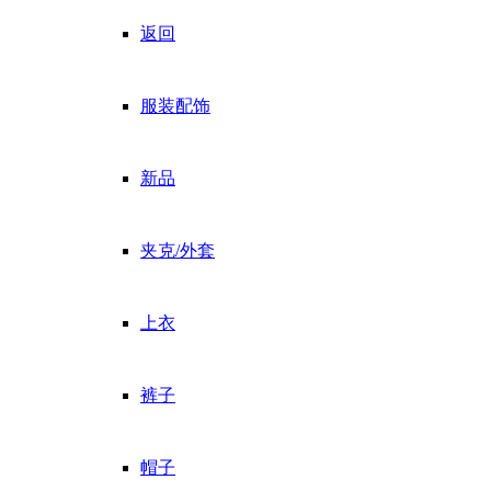
返回
服装配饰
新品
夹克/外套
上衣
裤子
帽子