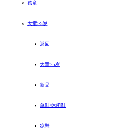
孩童
大童>5岁
返回
大童>5岁
新品
单鞋/休闲鞋
凉鞋