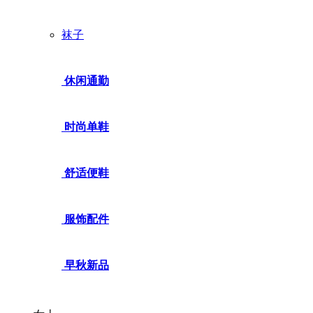
袜子
休闲通勤
时尚单鞋
舒适便鞋
服饰配件
早秋新品