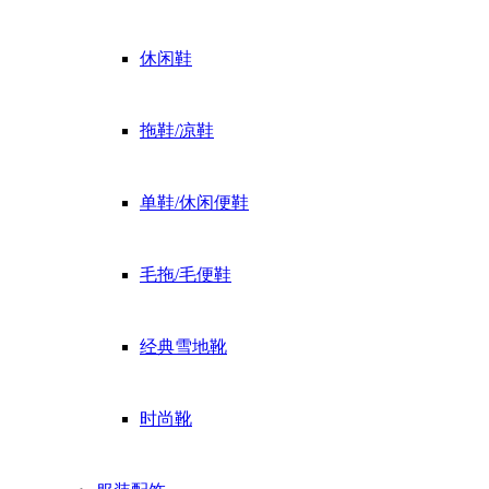
休闲鞋
拖鞋/凉鞋
单鞋/休闲便鞋
毛拖/毛便鞋
经典雪地靴
时尚靴