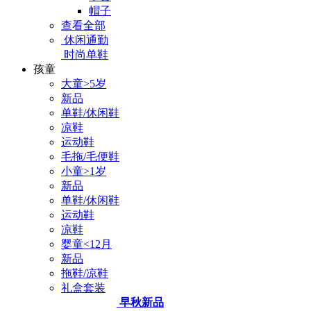
帽子
查看全部
休闲通勤
时尚单鞋
孩童
大童>5岁
新品
单鞋/休闲鞋
凉鞋
运动鞋
毛拖/毛便鞋
小童>1岁
新品
单鞋/休闲鞋
运动鞋
凉鞋
婴童<12月
新品
拖鞋/凉鞋
礼盒套装
早秋新品