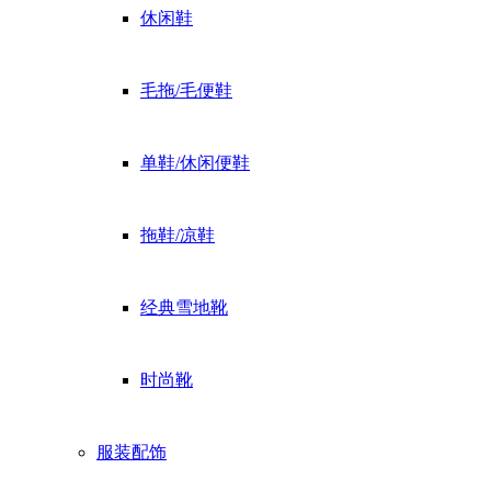
休闲鞋
毛拖/毛便鞋
单鞋/休闲便鞋
拖鞋/凉鞋
经典雪地靴
时尚靴
服装配饰