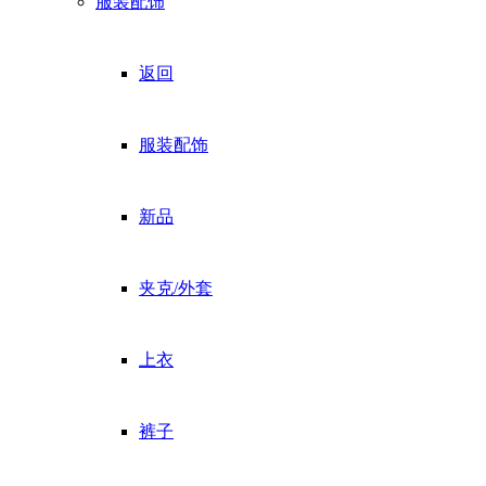
服装配饰
返回
服装配饰
新品
夹克/外套
上衣
裤子