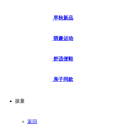
早秋新品
萌趣运动
舒适便鞋
亲子同款
孩童
返回