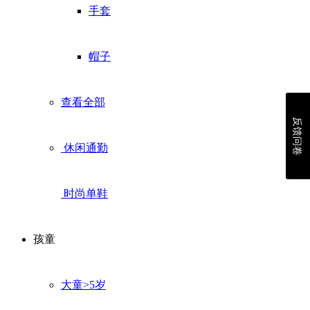
手套
帽子
查看全部
反馈问卷
休闲通勤
时尚单鞋
孩童
大童>5岁