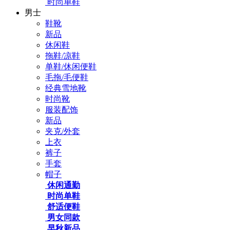
时尚单鞋
男士
鞋靴
新品
休闲鞋
拖鞋/凉鞋
单鞋/休闲便鞋
毛拖/毛便鞋
经典雪地靴
时尚靴
服装配饰
新品
夹克/外套
上衣
裤子
手套
帽子
休闲通勤
时尚单鞋
舒适便鞋
男女同款
早秋新品