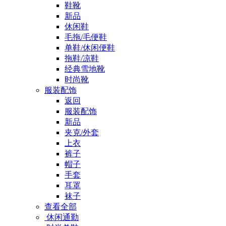
鞋靴
新品
休闲鞋
毛拖/毛便鞋
单鞋/休闲便鞋
拖鞋/凉鞋
经典雪地靴
时尚靴
服装配饰
返回
服装配饰
新品
夹克/外套
上衣
裤子
帽子
手套
耳罩
袜子
查看全部
休闲通勤