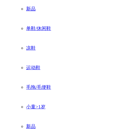
新品
单鞋/休闲鞋
凉鞋
运动鞋
毛拖/毛便鞋
小童>1岁
新品