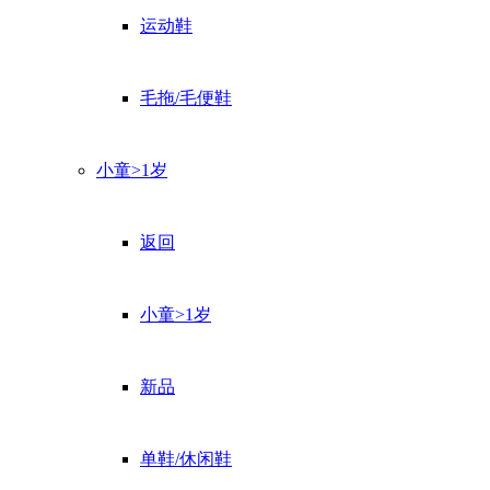
运动鞋
毛拖/毛便鞋
小童>1岁
返回
小童>1岁
新品
单鞋/休闲鞋