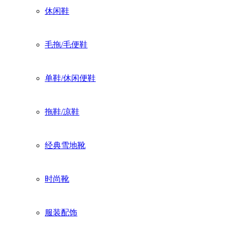
休闲鞋
毛拖/毛便鞋
单鞋/休闲便鞋
拖鞋/凉鞋
经典雪地靴
时尚靴
服装配饰