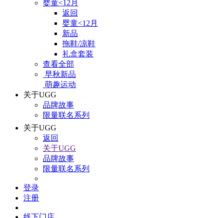
婴童<12月
返回
婴童<12月
新品
拖鞋/凉鞋
礼盒套装
查看全部
早秋新品
萌趣运动
关于UGG
品牌故事
限量联名系列
关于UGG
返回
关于UGG
品牌故事
限量联名系列
登录
注册
线下门店