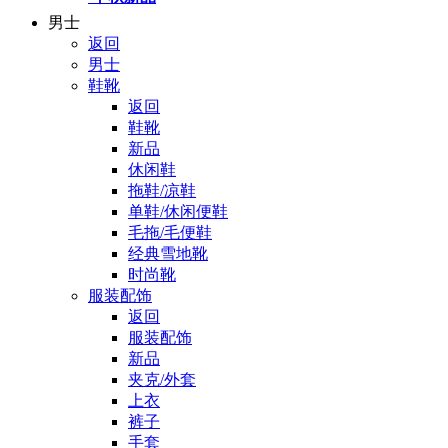
男士
返回
男士
鞋靴
返回
鞋靴
新品
休闲鞋
拖鞋/凉鞋
单鞋/休闲便鞋
毛拖/毛便鞋
经典雪地靴
时尚靴
服装配饰
返回
服装配饰
新品
夹克/外套
上衣
裤子
手套