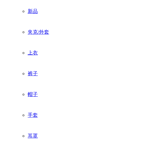
新品
夹克/外套
上衣
裤子
帽子
手套
耳罩