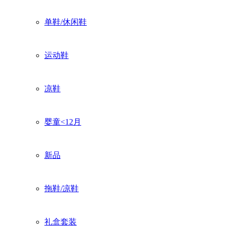
单鞋/休闲鞋
运动鞋
凉鞋
婴童<12月
新品
拖鞋/凉鞋
礼盒套装