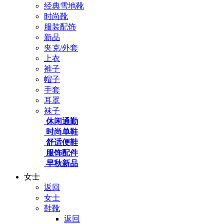
经典雪地靴
时尚靴
服装配饰
新品
夹克/外套
上衣
裤子
帽子
手套
耳罩
袜子
休闲通勤
时尚单鞋
舒适便鞋
服饰配件
早秋新品
女士
返回
女士
鞋靴
返回