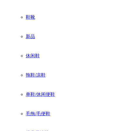
鞋靴
新品
休闲鞋
拖鞋/凉鞋
单鞋/休闲便鞋
毛拖/毛便鞋