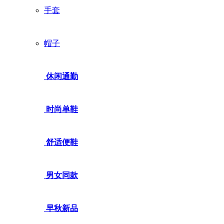
手套
帽子
休闲通勤
时尚单鞋
舒适便鞋
男女同款
早秋新品