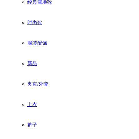
经典雪地靴
时尚靴
服装配饰
新品
夹克/外套
上衣
裤子