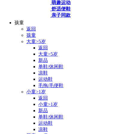
萌趣运动
舒适便鞋
亲子同款
孩童
返回
孩童
大童>5岁
返回
大童>5岁
新品
单鞋/休闲鞋
凉鞋
运动鞋
毛拖/毛便鞋
小童>1岁
返回
小童>1岁
新品
单鞋/休闲鞋
运动鞋
凉鞋