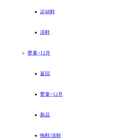
运动鞋
凉鞋
婴童<12月
返回
婴童<12月
新品
拖鞋/凉鞋