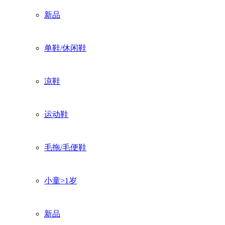
新品
单鞋/休闲鞋
凉鞋
运动鞋
毛拖/毛便鞋
小童>1岁
新品