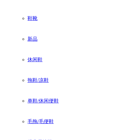
鞋靴
新品
休闲鞋
拖鞋/凉鞋
单鞋/休闲便鞋
毛拖/毛便鞋