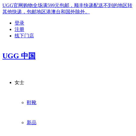
UGG官网购物全场满599元包邮，顺丰快递配送不到的地区转
其他快递，包邮地区港澳台和国外除外。
登录
注册
线下门店
UGG 中国
女士
鞋靴
新品