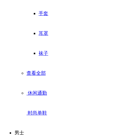
手套
耳罩
袜子
查看全部
休闲通勤
时尚单鞋
男士