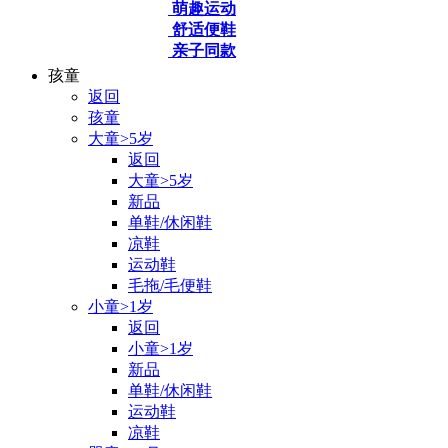
萌趣运动
舒适便鞋
亲子同款
孩童
返回
孩童
大童>5岁
返回
大童>5岁
新品
单鞋/休闲鞋
凉鞋
运动鞋
毛拖/毛便鞋
小童>1岁
返回
小童>1岁
新品
单鞋/休闲鞋
运动鞋
凉鞋