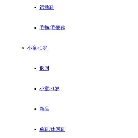
运动鞋
毛拖/毛便鞋
小童>1岁
返回
小童>1岁
新品
单鞋/休闲鞋