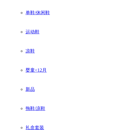
单鞋/休闲鞋
运动鞋
凉鞋
婴童<12月
新品
拖鞋/凉鞋
礼盒套装