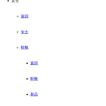
女士
返回
女士
鞋靴
返回
鞋靴
新品