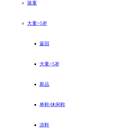
孩童
大童>5岁
返回
大童>5岁
新品
单鞋/休闲鞋
凉鞋