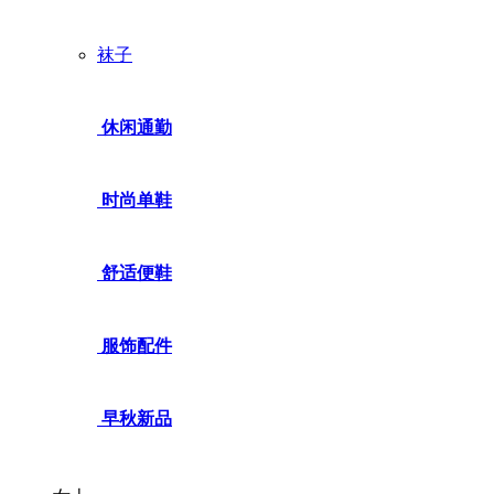
袜子
休闲通勤
时尚单鞋
舒适便鞋
服饰配件
早秋新品