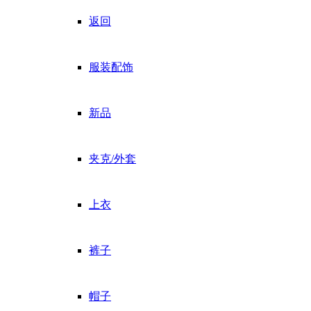
返回
服装配饰
新品
夹克/外套
上衣
裤子
帽子