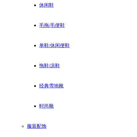
休闲鞋
毛拖/毛便鞋
单鞋/休闲便鞋
拖鞋/凉鞋
经典雪地靴
时尚靴
服装配饰