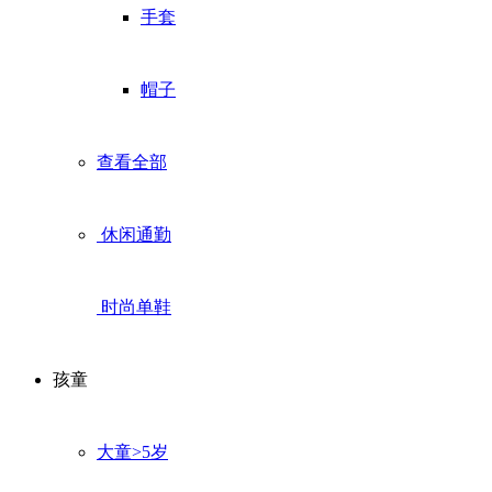
手套
帽子
查看全部
休闲通勤
时尚单鞋
孩童
大童>5岁