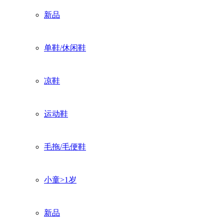
新品
单鞋/休闲鞋
凉鞋
运动鞋
毛拖/毛便鞋
小童>1岁
新品