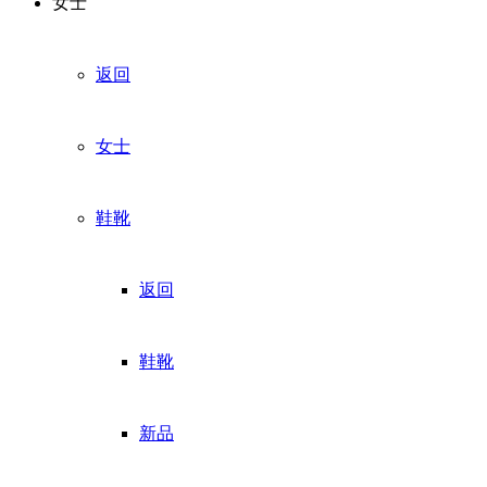
女士
返回
女士
鞋靴
返回
鞋靴
新品