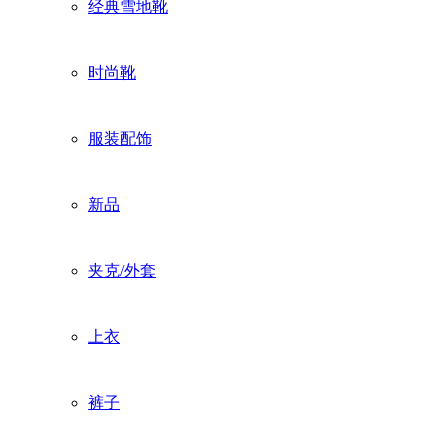
经典雪地靴
时尚靴
服装配饰
新品
夹克/外套
上衣
裤子