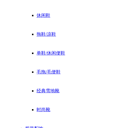
休闲鞋
拖鞋/凉鞋
单鞋/休闲便鞋
毛拖/毛便鞋
经典雪地靴
时尚靴