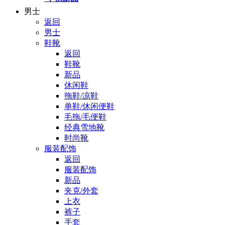
男士
返回
男士
鞋靴
返回
鞋靴
新品
休闲鞋
拖鞋/凉鞋
单鞋/休闲便鞋
毛拖/毛便鞋
经典雪地靴
时尚靴
服装配饰
返回
服装配饰
新品
夹克/外套
上衣
裤子
手套