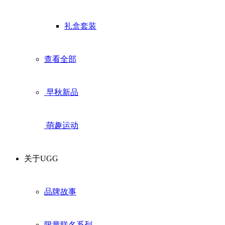
礼盒套装
查看全部
早秋新品
萌趣运动
关于UGG
品牌故事
限量联名系列