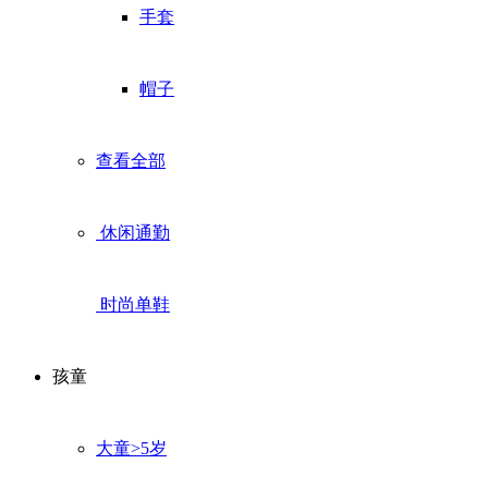
手套
帽子
查看全部
休闲通勤
时尚单鞋
孩童
大童>5岁