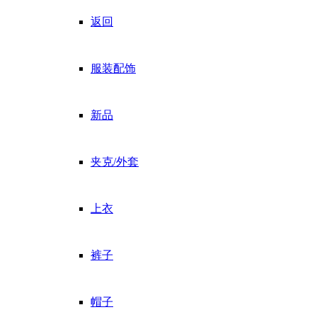
返回
服装配饰
新品
夹克/外套
上衣
裤子
帽子