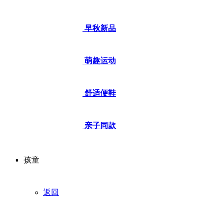
早秋新品
萌趣运动
舒适便鞋
亲子同款
孩童
返回