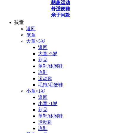
萌趣运动
舒适便鞋
亲子同款
孩童
返回
孩童
大童>5岁
返回
大童>5岁
新品
单鞋/休闲鞋
凉鞋
运动鞋
毛拖/毛便鞋
小童>1岁
返回
小童>1岁
新品
单鞋/休闲鞋
运动鞋
凉鞋