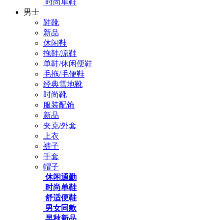
时尚单鞋
男士
鞋靴
新品
休闲鞋
拖鞋/凉鞋
单鞋/休闲便鞋
毛拖/毛便鞋
经典雪地靴
时尚靴
服装配饰
新品
夹克/外套
上衣
裤子
手套
帽子
休闲通勤
时尚单鞋
舒适便鞋
男女同款
早秋新品