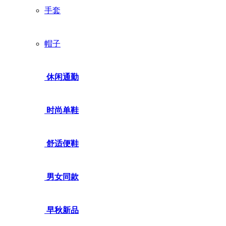
手套
帽子
休闲通勤
时尚单鞋
舒适便鞋
男女同款
早秋新品