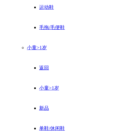
运动鞋
毛拖/毛便鞋
小童>1岁
返回
小童>1岁
新品
单鞋/休闲鞋