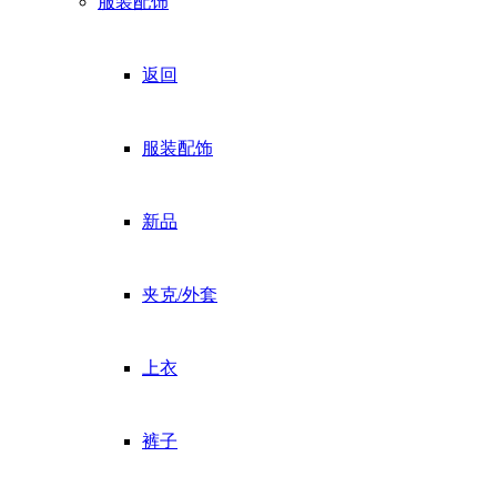
服装配饰
返回
服装配饰
新品
夹克/外套
上衣
裤子