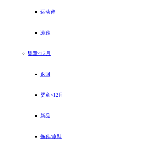
运动鞋
凉鞋
婴童<12月
返回
婴童<12月
新品
拖鞋/凉鞋