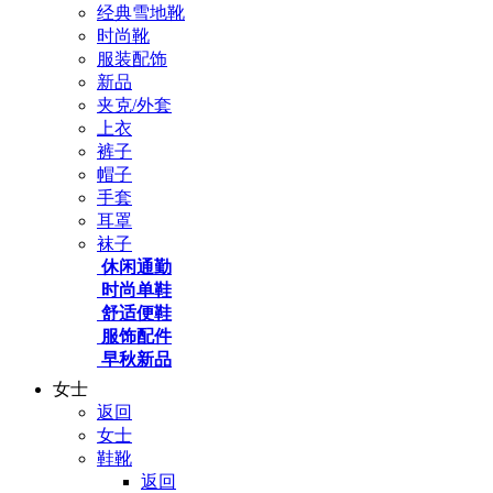
经典雪地靴
时尚靴
服装配饰
新品
夹克/外套
上衣
裤子
帽子
手套
耳罩
袜子
休闲通勤
时尚单鞋
舒适便鞋
服饰配件
早秋新品
女士
返回
女士
鞋靴
返回