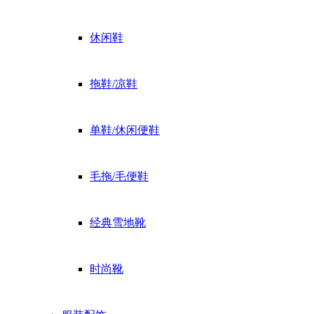
休闲鞋
拖鞋/凉鞋
单鞋/休闲便鞋
毛拖/毛便鞋
经典雪地靴
时尚靴