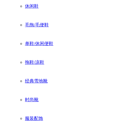
休闲鞋
毛拖/毛便鞋
单鞋/休闲便鞋
拖鞋/凉鞋
经典雪地靴
时尚靴
服装配饰