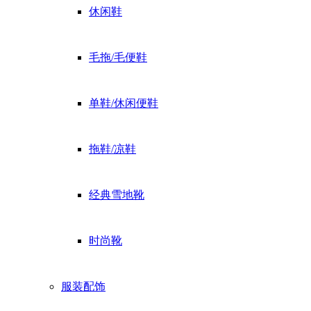
休闲鞋
毛拖/毛便鞋
单鞋/休闲便鞋
拖鞋/凉鞋
经典雪地靴
时尚靴
服装配饰