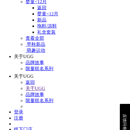
婴童<12月
返回
婴童<12月
新品
拖鞋/凉鞋
礼盒套装
查看全部
早秋新品
萌趣运动
关于UGG
品牌故事
限量联名系列
关于UGG
返回
关于UGG
品牌故事
限量联名系列
登录
反馈问卷
注册
线下门店