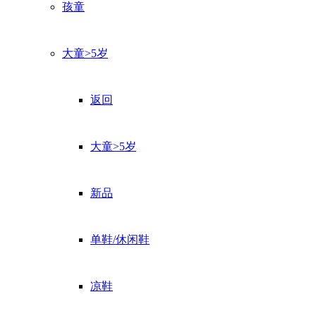
孩童
大童>5岁
返回
大童>5岁
新品
单鞋/休闲鞋
凉鞋