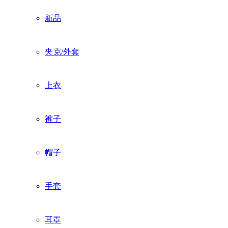
新品
夹克/外套
上衣
裤子
帽子
手套
耳罩