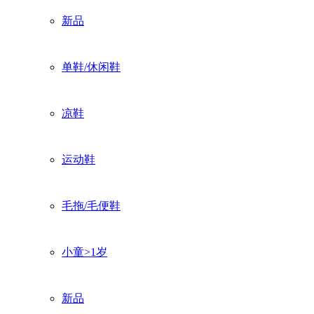
新品
单鞋/休闲鞋
凉鞋
运动鞋
毛拖/毛便鞋
小童>1岁
新品