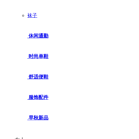
袜子
休闲通勤
时尚单鞋
舒适便鞋
服饰配件
早秋新品