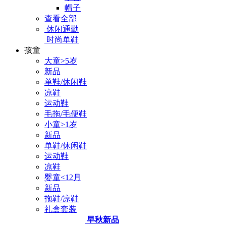
帽子
查看全部
休闲通勤
时尚单鞋
孩童
大童>5岁
新品
单鞋/休闲鞋
凉鞋
运动鞋
毛拖/毛便鞋
小童>1岁
新品
单鞋/休闲鞋
运动鞋
凉鞋
婴童<12月
新品
拖鞋/凉鞋
礼盒套装
早秋新品