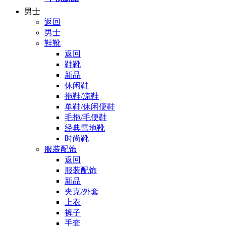
男士
返回
男士
鞋靴
返回
鞋靴
新品
休闲鞋
拖鞋/凉鞋
单鞋/休闲便鞋
毛拖/毛便鞋
经典雪地靴
时尚靴
服装配饰
返回
服装配饰
新品
夹克/外套
上衣
裤子
手套