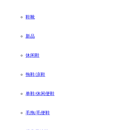
鞋靴
新品
休闲鞋
拖鞋/凉鞋
单鞋/休闲便鞋
毛拖/毛便鞋