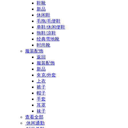
鞋靴
新品
休闲鞋
毛拖/毛便鞋
单鞋/休闲便鞋
拖鞋/凉鞋
经典雪地靴
时尚靴
服装配饰
返回
服装配饰
新品
夹克/外套
上衣
裤子
帽子
手套
耳罩
袜子
查看全部
休闲通勤