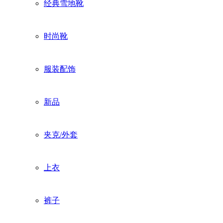
经典雪地靴
时尚靴
服装配饰
新品
夹克/外套
上衣
裤子