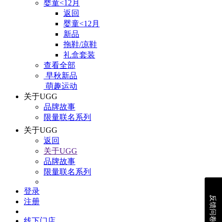
婴童<12月
返回
婴童<12月
新品
拖鞋/凉鞋
礼盒套装
查看全部
早秋新品
萌趣运动
关于UGG
品牌故事
限量联名系列
关于UGG
返回
关于UGG
品牌故事
限量联名系列
登录
反馈问卷
注册
线下门店