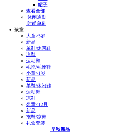
帽子
查看全部
休闲通勤
时尚单鞋
孩童
大童>5岁
新品
单鞋/休闲鞋
凉鞋
运动鞋
毛拖/毛便鞋
小童>1岁
新品
单鞋/休闲鞋
运动鞋
凉鞋
婴童<12月
新品
拖鞋/凉鞋
礼盒套装
早秋新品