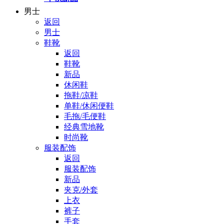
男士
返回
男士
鞋靴
返回
鞋靴
新品
休闲鞋
拖鞋/凉鞋
单鞋/休闲便鞋
毛拖/毛便鞋
经典雪地靴
时尚靴
服装配饰
返回
服装配饰
新品
夹克/外套
上衣
裤子
手套