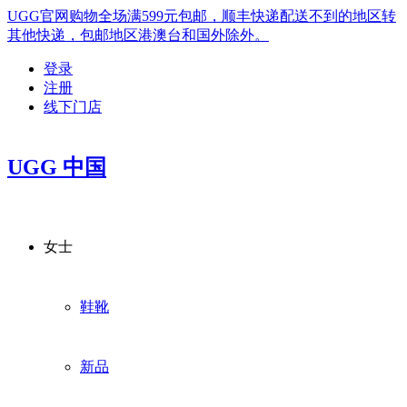
UGG官网购物全场满599元包邮，顺丰快递配送不到的地区转
其他快递，包邮地区港澳台和国外除外。
登录
注册
线下门店
UGG 中国
女士
鞋靴
新品