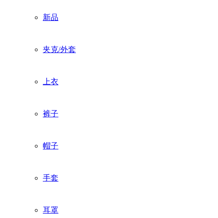
新品
夹克/外套
上衣
裤子
帽子
手套
耳罩