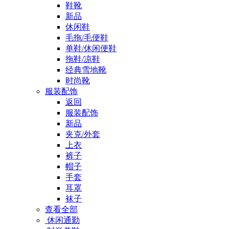
鞋靴
新品
休闲鞋
毛拖/毛便鞋
单鞋/休闲便鞋
拖鞋/凉鞋
经典雪地靴
时尚靴
服装配饰
返回
服装配饰
新品
夹克/外套
上衣
裤子
帽子
手套
耳罩
袜子
查看全部
休闲通勤