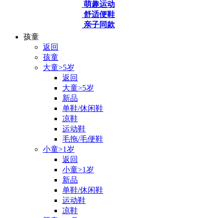
萌趣运动
舒适便鞋
亲子同款
孩童
返回
孩童
大童>5岁
返回
大童>5岁
新品
单鞋/休闲鞋
凉鞋
运动鞋
毛拖/毛便鞋
小童>1岁
返回
小童>1岁
新品
单鞋/休闲鞋
运动鞋
凉鞋