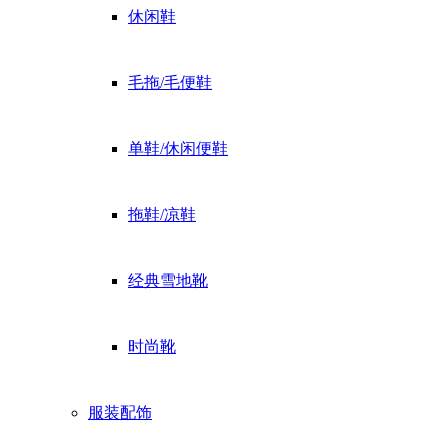
休闲鞋
毛拖/毛便鞋
单鞋/休闲便鞋
拖鞋/凉鞋
经典雪地靴
时尚靴
服装配饰