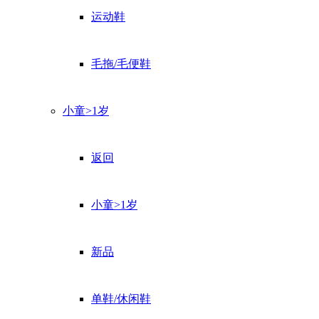
运动鞋
毛拖/毛便鞋
小童>1岁
返回
小童>1岁
新品
单鞋/休闲鞋