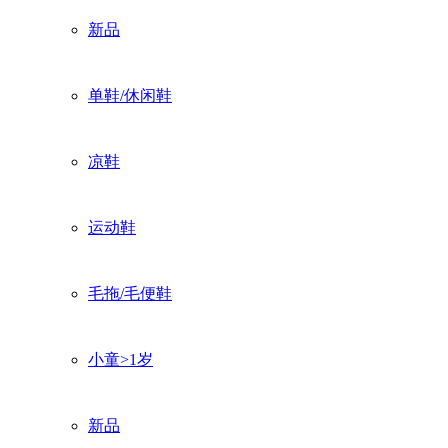
新品
单鞋/休闲鞋
凉鞋
运动鞋
毛拖/毛便鞋
小童>1岁
新品