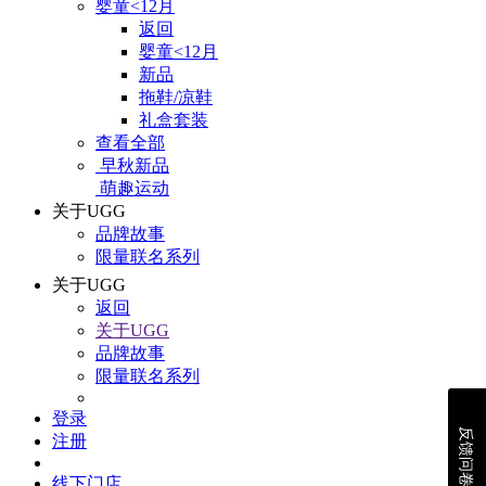
婴童<12月
返回
婴童<12月
新品
拖鞋/凉鞋
礼盒套装
查看全部
早秋新品
萌趣运动
关于UGG
品牌故事
限量联名系列
关于UGG
返回
关于UGG
品牌故事
限量联名系列
登录
反馈问卷
注册
线下门店