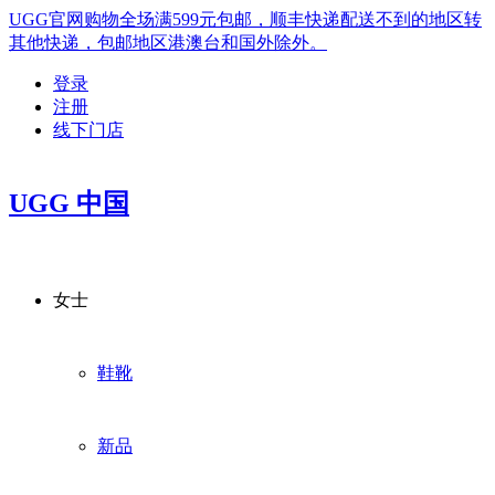
UGG官网购物全场满599元包邮，顺丰快递配送不到的地区转
其他快递，包邮地区港澳台和国外除外。
登录
注册
线下门店
UGG 中国
女士
鞋靴
新品