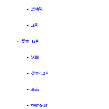
运动鞋
凉鞋
婴童<12月
返回
婴童<12月
新品
拖鞋/凉鞋