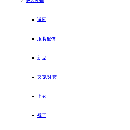
服装配饰
返回
服装配饰
新品
夹克/外套
上衣
裤子