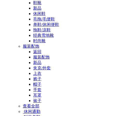
鞋靴
新品
休闲鞋
毛拖/毛便鞋
单鞋/休闲便鞋
拖鞋/凉鞋
经典雪地靴
时尚靴
服装配饰
返回
服装配饰
新品
夹克/外套
上衣
裤子
帽子
手套
耳罩
袜子
查看全部
休闲通勤