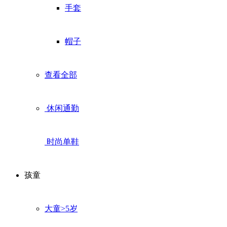
手套
帽子
查看全部
休闲通勤
时尚单鞋
孩童
大童>5岁