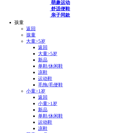
萌趣运动
舒适便鞋
亲子同款
孩童
返回
孩童
大童>5岁
返回
大童>5岁
新品
单鞋/休闲鞋
凉鞋
运动鞋
毛拖/毛便鞋
小童>1岁
返回
小童>1岁
新品
单鞋/休闲鞋
运动鞋
凉鞋