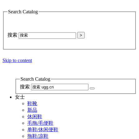
Search Catalog
搜索
>
Skip to content
Search Catalog
搜索
女士
鞋靴
新品
休闲鞋
毛拖/毛便鞋
单鞋/休闲便鞋
拖鞋/凉鞋