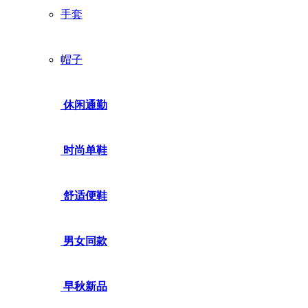
手套
帽子
休闲通勤
时尚单鞋
舒适便鞋
男女同款
早秋新品