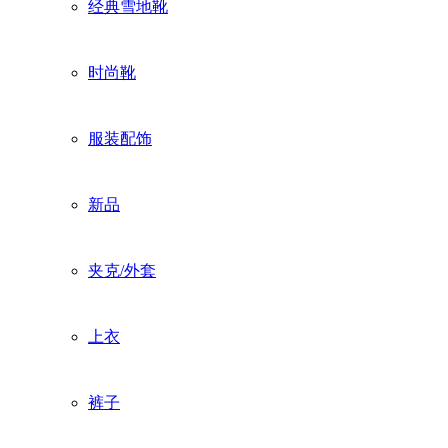
经典雪地靴
时尚靴
服装配饰
新品
夹克/外套
上衣
裤子