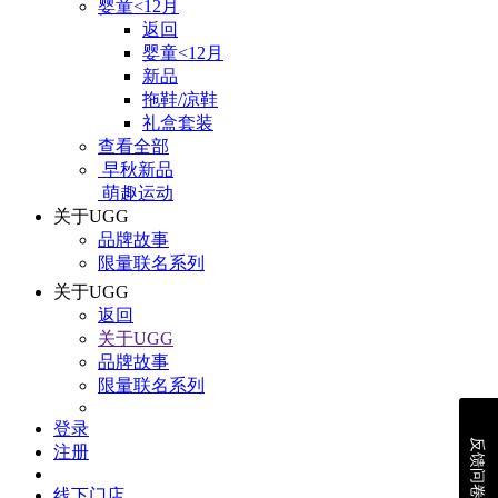
婴童<12月
返回
婴童<12月
新品
拖鞋/凉鞋
礼盒套装
查看全部
早秋新品
萌趣运动
关于UGG
品牌故事
限量联名系列
关于UGG
返回
关于UGG
品牌故事
限量联名系列
登录
反馈问卷
注册
线下门店