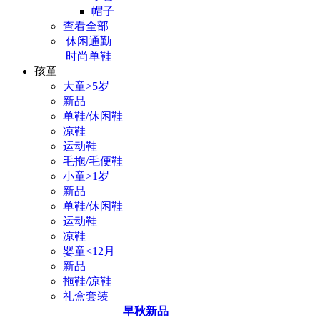
帽子
查看全部
休闲通勤
时尚单鞋
孩童
大童>5岁
新品
单鞋/休闲鞋
凉鞋
运动鞋
毛拖/毛便鞋
小童>1岁
新品
单鞋/休闲鞋
运动鞋
凉鞋
婴童<12月
新品
拖鞋/凉鞋
礼盒套装
早秋新品