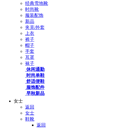
经典雪地靴
时尚靴
服装配饰
新品
夹克/外套
上衣
裤子
帽子
手套
耳罩
袜子
休闲通勤
时尚单鞋
舒适便鞋
服饰配件
早秋新品
女士
返回
女士
鞋靴
返回