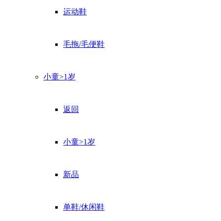
运动鞋
毛拖/毛便鞋
小童>1岁
返回
小童>1岁
新品
单鞋/休闲鞋