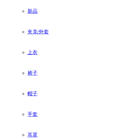
新品
夹克/外套
上衣
裤子
帽子
手套
耳罩