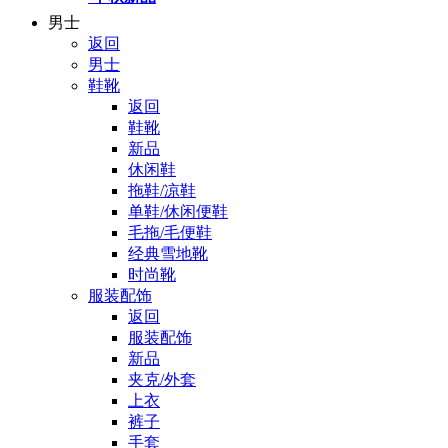
男士
返回
男士
鞋靴
返回
鞋靴
新品
休闲鞋
拖鞋/凉鞋
单鞋/休闲便鞋
毛拖/毛便鞋
经典雪地靴
时尚靴
服装配饰
返回
服装配饰
新品
夹克/外套
上衣
裤子
手套