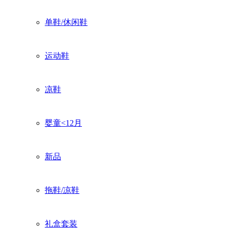
单鞋/休闲鞋
运动鞋
凉鞋
婴童<12月
新品
拖鞋/凉鞋
礼盒套装