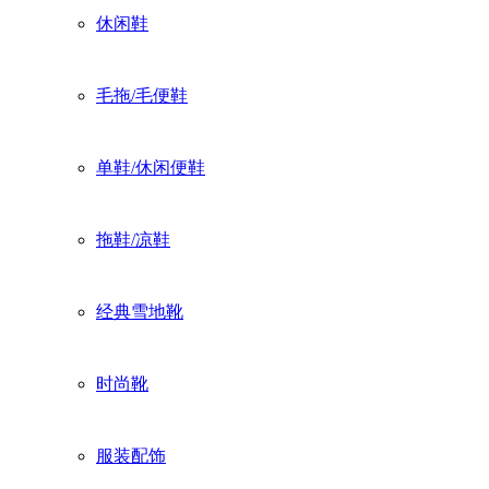
休闲鞋
毛拖/毛便鞋
单鞋/休闲便鞋
拖鞋/凉鞋
经典雪地靴
时尚靴
服装配饰