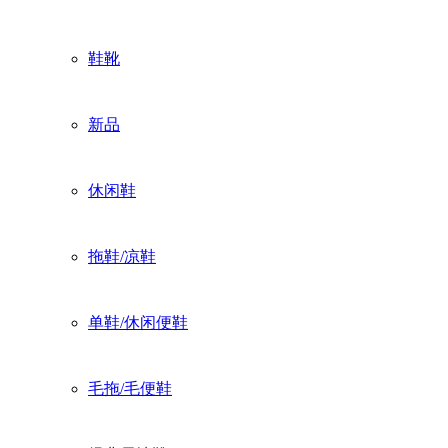
鞋靴
新品
休闲鞋
拖鞋/凉鞋
单鞋/休闲便鞋
毛拖/毛便鞋