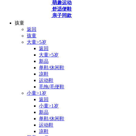
萌趣运动
舒适便鞋
亲子同款
孩童
返回
孩童
大童>5岁
返回
大童>5岁
新品
单鞋/休闲鞋
凉鞋
运动鞋
毛拖/毛便鞋
小童>1岁
返回
小童>1岁
新品
单鞋/休闲鞋
运动鞋
凉鞋