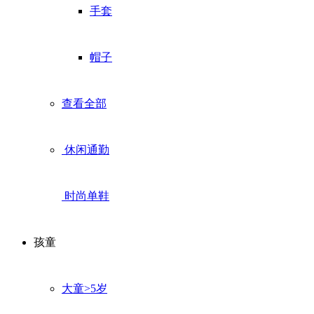
手套
帽子
查看全部
休闲通勤
时尚单鞋
孩童
大童>5岁