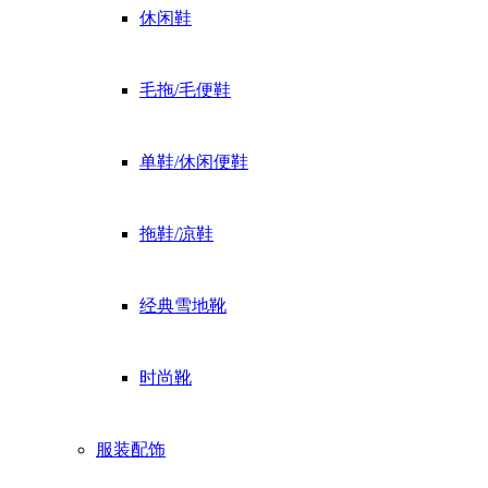
休闲鞋
毛拖/毛便鞋
单鞋/休闲便鞋
拖鞋/凉鞋
经典雪地靴
时尚靴
服装配饰