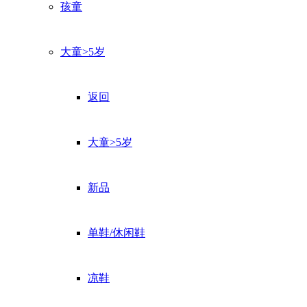
孩童
大童>5岁
返回
大童>5岁
新品
单鞋/休闲鞋
凉鞋