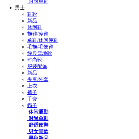
时尚单鞋
男士
鞋靴
新品
休闲鞋
拖鞋/凉鞋
单鞋/休闲便鞋
毛拖/毛便鞋
经典雪地靴
时尚靴
服装配饰
新品
夹克/外套
上衣
裤子
手套
帽子
休闲通勤
时尚单鞋
舒适便鞋
男女同款
早秋新品