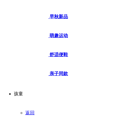
早秋新品
萌趣运动
舒适便鞋
亲子同款
孩童
返回