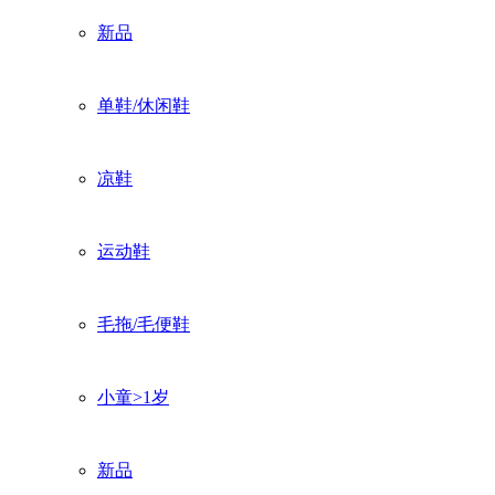
新品
单鞋/休闲鞋
凉鞋
运动鞋
毛拖/毛便鞋
小童>1岁
新品