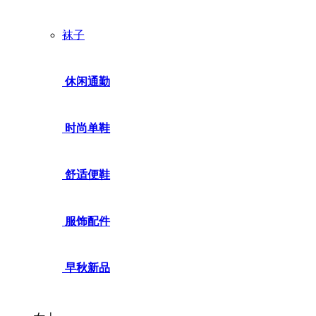
袜子
休闲通勤
时尚单鞋
舒适便鞋
服饰配件
早秋新品