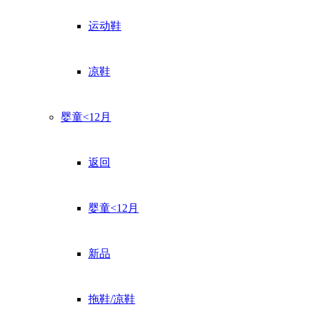
运动鞋
凉鞋
婴童<12月
返回
婴童<12月
新品
拖鞋/凉鞋