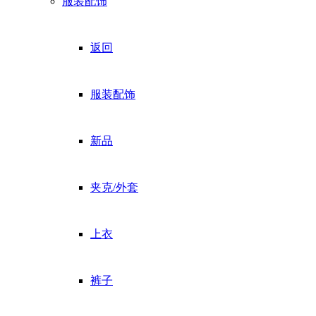
服装配饰
返回
服装配饰
新品
夹克/外套
上衣
裤子