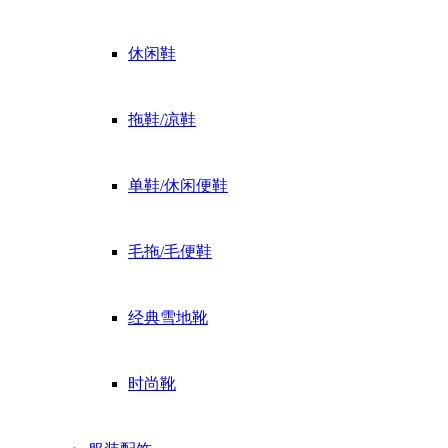
休闲鞋
拖鞋/凉鞋
单鞋/休闲便鞋
毛拖/毛便鞋
经典雪地靴
时尚靴