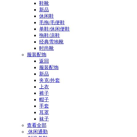
鞋靴
新品
休闲鞋
毛拖/毛便鞋
单鞋/休闲便鞋
拖鞋/凉鞋
经典雪地靴
时尚靴
服装配饰
返回
服装配饰
新品
夹克/外套
上衣
裤子
帽子
手套
耳罩
袜子
查看全部
休闲通勤