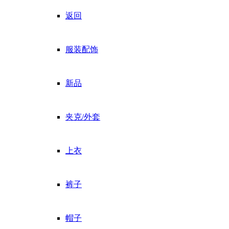
返回
服装配饰
新品
夹克/外套
上衣
裤子
帽子