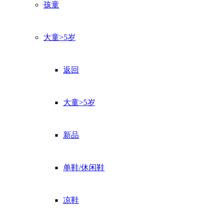
孩童
大童>5岁
返回
大童>5岁
新品
单鞋/休闲鞋
凉鞋