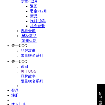
婴童<12月
返回
婴童<12月
新品
拖鞋/凉鞋
礼盒套装
查看全部
早秋新品
萌趣运动
关于UGG
品牌故事
限量联名系列
关于UGG
返回
关于UGG
品牌故事
限量联名系列
登录
反馈问卷
注册
线下门店