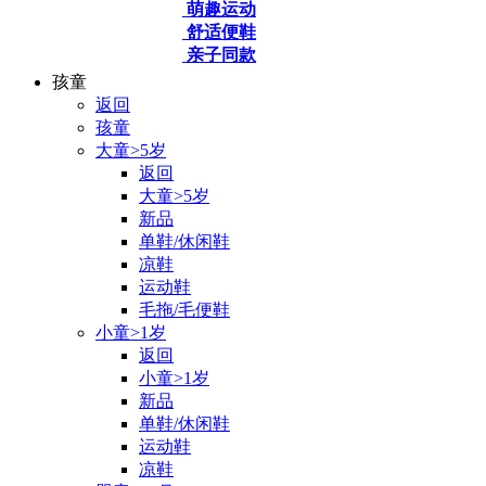
萌趣运动
舒适便鞋
亲子同款
孩童
返回
孩童
大童>5岁
返回
大童>5岁
新品
单鞋/休闲鞋
凉鞋
运动鞋
毛拖/毛便鞋
小童>1岁
返回
小童>1岁
新品
单鞋/休闲鞋
运动鞋
凉鞋