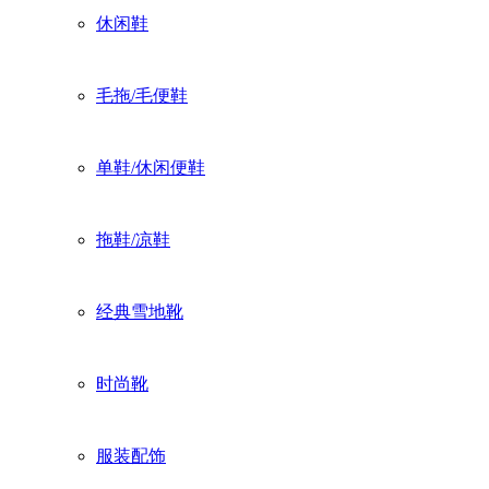
休闲鞋
毛拖/毛便鞋
单鞋/休闲便鞋
拖鞋/凉鞋
经典雪地靴
时尚靴
服装配饰