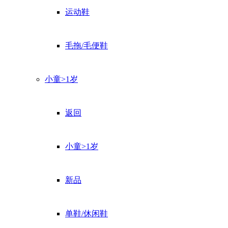
运动鞋
毛拖/毛便鞋
小童>1岁
返回
小童>1岁
新品
单鞋/休闲鞋