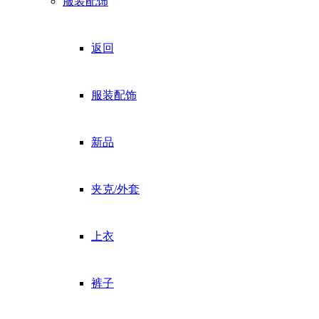
服装配饰
返回
服装配饰
新品
夹克/外套
上衣
裤子