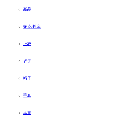
新品
夹克/外套
上衣
裤子
帽子
手套
耳罩