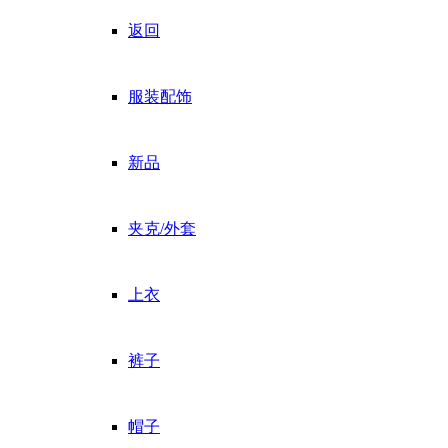
返回
服装配饰
新品
夹克/外套
上衣
裤子
帽子