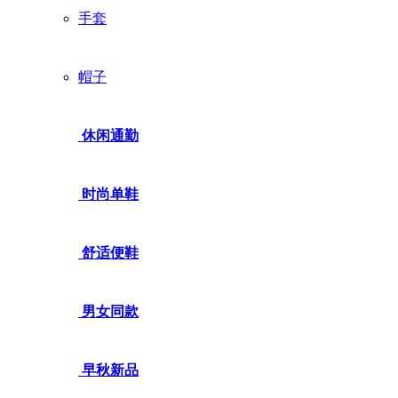
手套
帽子
休闲通勤
时尚单鞋
舒适便鞋
男女同款
早秋新品