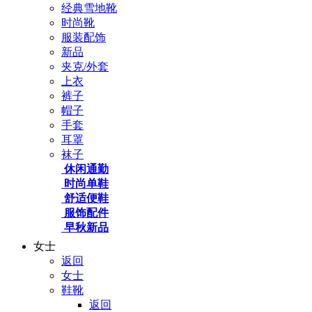
经典雪地靴
时尚靴
服装配饰
新品
夹克/外套
上衣
裤子
帽子
手套
耳罩
袜子
休闲通勤
时尚单鞋
舒适便鞋
服饰配件
早秋新品
女士
返回
女士
鞋靴
返回