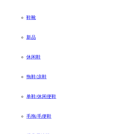
鞋靴
新品
休闲鞋
拖鞋/凉鞋
单鞋/休闲便鞋
毛拖/毛便鞋