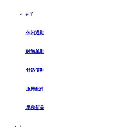
袜子
休闲通勤
时尚单鞋
舒适便鞋
服饰配件
早秋新品