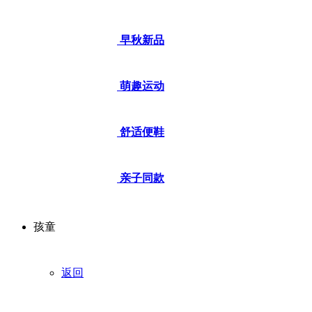
早秋新品
萌趣运动
舒适便鞋
亲子同款
孩童
返回