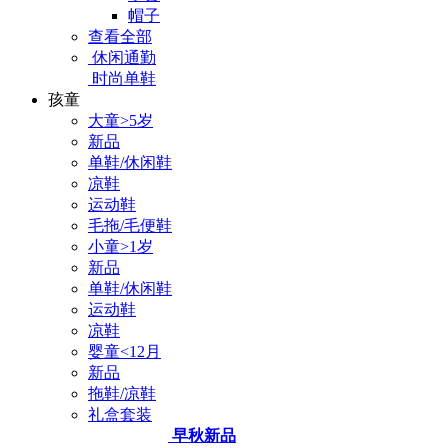
帽子
查看全部
休闲通勤
时尚单鞋
孩童
大童>5岁
新品
单鞋/休闲鞋
凉鞋
运动鞋
毛拖/毛便鞋
小童>1岁
新品
单鞋/休闲鞋
运动鞋
凉鞋
婴童<12月
新品
拖鞋/凉鞋
礼盒套装
早秋新品