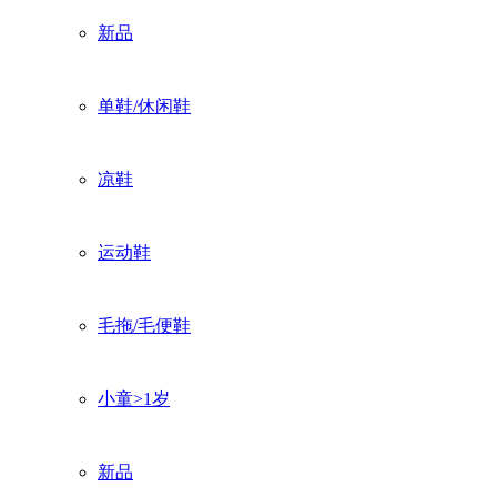
新品
单鞋/休闲鞋
凉鞋
运动鞋
毛拖/毛便鞋
小童>1岁
新品