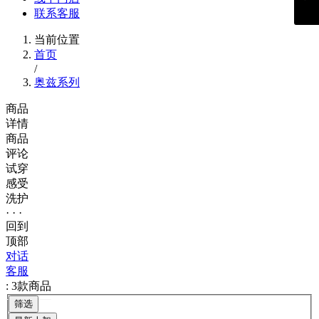
联系客服
当前位置
首页
/
奥兹系列
商品
详情
商品
评论
试穿
感受
洗护
· · ·
回到
顶部
对话
客服
: 3款商品
筛选