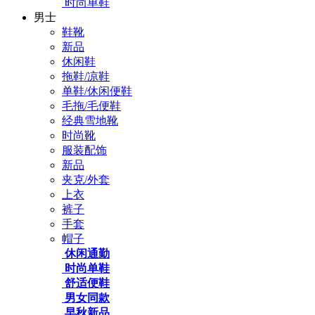
时尚单鞋
男士
鞋靴
新品
休闲鞋
拖鞋/凉鞋
单鞋/休闲便鞋
毛拖/毛便鞋
经典雪地靴
时尚靴
服装配饰
新品
夹克/外套
上衣
裤子
手套
帽子
休闲通勤
时尚单鞋
舒适便鞋
男女同款
早秋新品