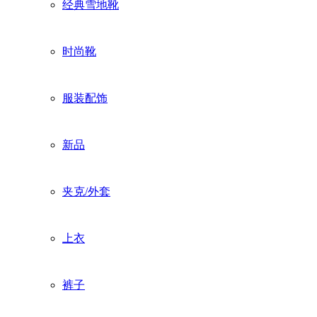
经典雪地靴
时尚靴
服装配饰
新品
夹克/外套
上衣
裤子