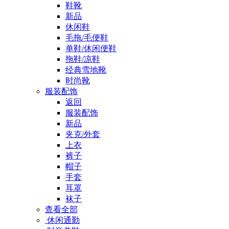
鞋靴
新品
休闲鞋
毛拖/毛便鞋
单鞋/休闲便鞋
拖鞋/凉鞋
经典雪地靴
时尚靴
服装配饰
返回
服装配饰
新品
夹克/外套
上衣
裤子
帽子
手套
耳罩
袜子
查看全部
休闲通勤