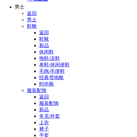
男士
返回
男士
鞋靴
返回
鞋靴
新品
休闲鞋
拖鞋/凉鞋
单鞋/休闲便鞋
毛拖/毛便鞋
经典雪地靴
时尚靴
服装配饰
返回
服装配饰
新品
夹克/外套
上衣
裤子
手套