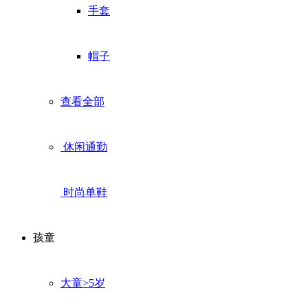
手套
帽子
查看全部
休闲通勤
时尚单鞋
孩童
大童>5岁