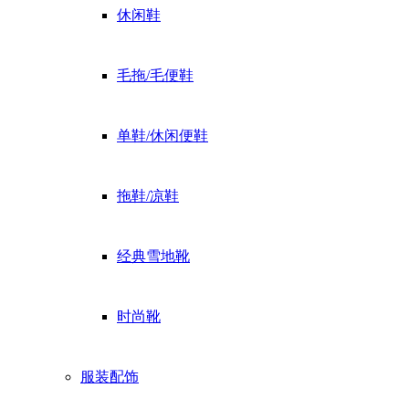
休闲鞋
毛拖/毛便鞋
单鞋/休闲便鞋
拖鞋/凉鞋
经典雪地靴
时尚靴
服装配饰