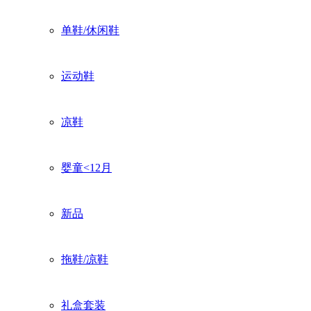
单鞋/休闲鞋
运动鞋
凉鞋
婴童<12月
新品
拖鞋/凉鞋
礼盒套装