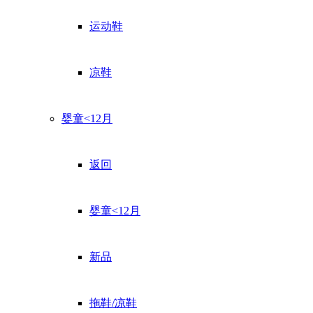
运动鞋
凉鞋
婴童<12月
返回
婴童<12月
新品
拖鞋/凉鞋