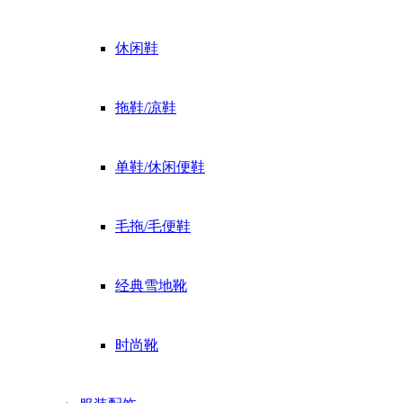
休闲鞋
拖鞋/凉鞋
单鞋/休闲便鞋
毛拖/毛便鞋
经典雪地靴
时尚靴