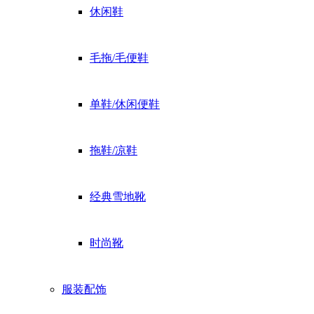
休闲鞋
毛拖/毛便鞋
单鞋/休闲便鞋
拖鞋/凉鞋
经典雪地靴
时尚靴
服装配饰