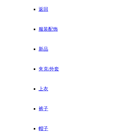
返回
服装配饰
新品
夹克/外套
上衣
裤子
帽子