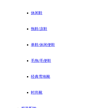
休闲鞋
拖鞋/凉鞋
单鞋/休闲便鞋
毛拖/毛便鞋
经典雪地靴
时尚靴