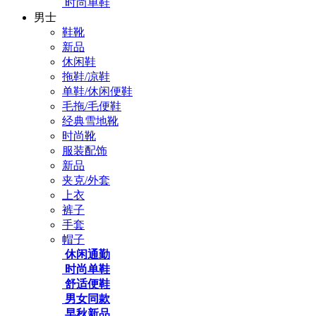
时尚单鞋
男士
鞋靴
新品
休闲鞋
拖鞋/凉鞋
单鞋/休闲便鞋
毛拖/毛便鞋
经典雪地靴
时尚靴
服装配饰
新品
夹克/外套
上衣
裤子
手套
帽子
休闲通勤
时尚单鞋
舒适便鞋
男女同款
早秋新品