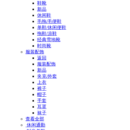
鞋靴
新品
休闲鞋
毛拖/毛便鞋
单鞋/休闲便鞋
拖鞋/凉鞋
经典雪地靴
时尚靴
服装配饰
返回
服装配饰
新品
夹克/外套
上衣
裤子
帽子
手套
耳罩
袜子
查看全部
休闲通勤