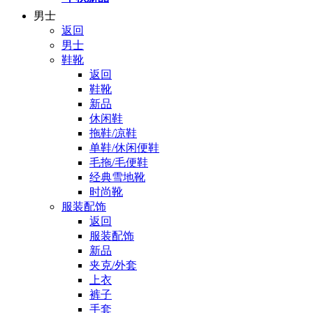
男士
返回
男士
鞋靴
返回
鞋靴
新品
休闲鞋
拖鞋/凉鞋
单鞋/休闲便鞋
毛拖/毛便鞋
经典雪地靴
时尚靴
服装配饰
返回
服装配饰
新品
夹克/外套
上衣
裤子
手套