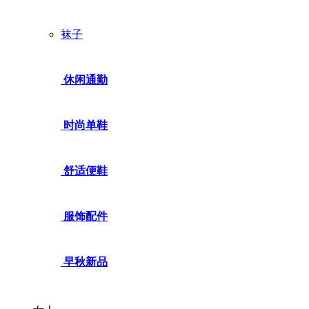
袜子
休闲通勤
时尚单鞋
舒适便鞋
服饰配件
早秋新品