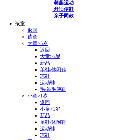
萌趣运动
舒适便鞋
亲子同款
孩童
返回
孩童
大童>5岁
返回
大童>5岁
新品
单鞋/休闲鞋
凉鞋
运动鞋
毛拖/毛便鞋
小童>1岁
返回
小童>1岁
新品
单鞋/休闲鞋
运动鞋
凉鞋