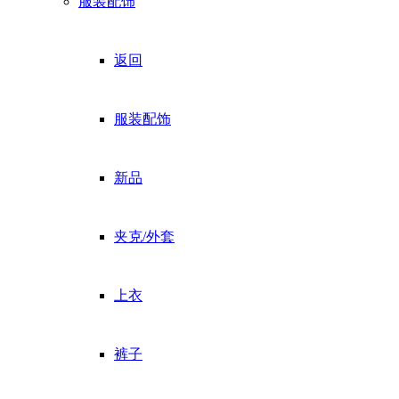
服装配饰
返回
服装配饰
新品
夹克/外套
上衣
裤子