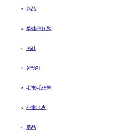
新品
单鞋/休闲鞋
凉鞋
运动鞋
毛拖/毛便鞋
小童>1岁
新品