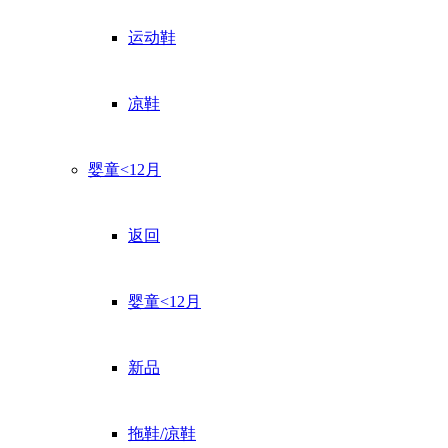
运动鞋
凉鞋
婴童<12月
返回
婴童<12月
新品
拖鞋/凉鞋