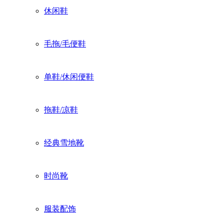
休闲鞋
毛拖/毛便鞋
单鞋/休闲便鞋
拖鞋/凉鞋
经典雪地靴
时尚靴
服装配饰