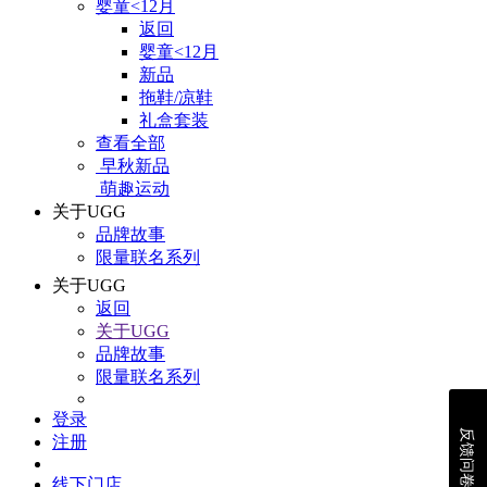
婴童<12月
返回
婴童<12月
新品
拖鞋/凉鞋
礼盒套装
查看全部
早秋新品
萌趣运动
关于UGG
品牌故事
限量联名系列
关于UGG
返回
关于UGG
品牌故事
限量联名系列
登录
反馈问卷
注册
线下门店