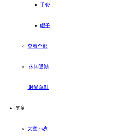
手套
帽子
查看全部
休闲通勤
时尚单鞋
孩童
大童>5岁