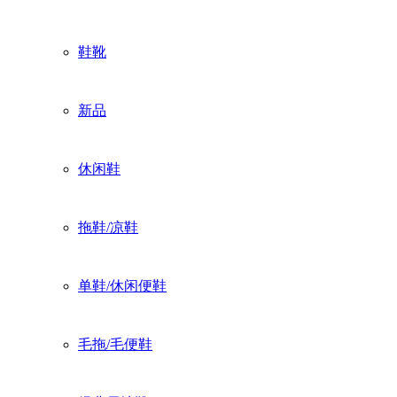
鞋靴
新品
休闲鞋
拖鞋/凉鞋
单鞋/休闲便鞋
毛拖/毛便鞋