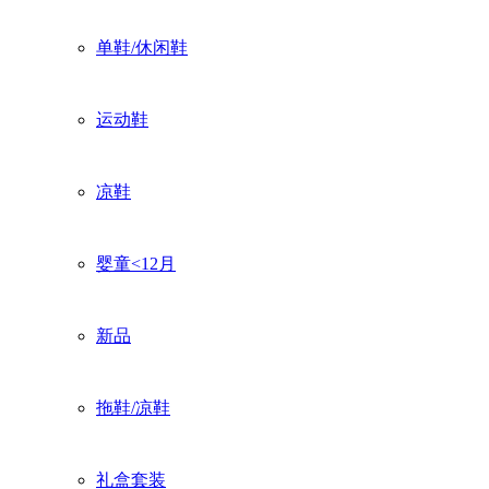
单鞋/休闲鞋
运动鞋
凉鞋
婴童<12月
新品
拖鞋/凉鞋
礼盒套装