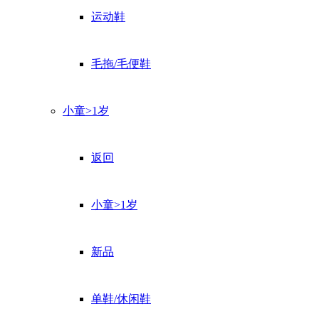
运动鞋
毛拖/毛便鞋
小童>1岁
返回
小童>1岁
新品
单鞋/休闲鞋