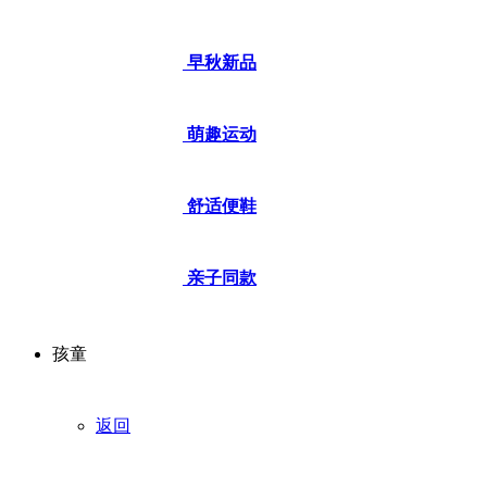
早秋新品
萌趣运动
舒适便鞋
亲子同款
孩童
返回