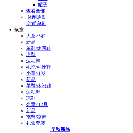
帽子
查看全部
休闲通勤
时尚单鞋
孩童
大童>5岁
新品
单鞋/休闲鞋
凉鞋
运动鞋
毛拖/毛便鞋
小童>1岁
新品
单鞋/休闲鞋
运动鞋
凉鞋
婴童<12月
新品
拖鞋/凉鞋
礼盒套装
早秋新品