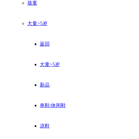
孩童
大童>5岁
返回
大童>5岁
新品
单鞋/休闲鞋
凉鞋