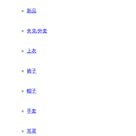
新品
夹克/外套
上衣
裤子
帽子
手套
耳罩