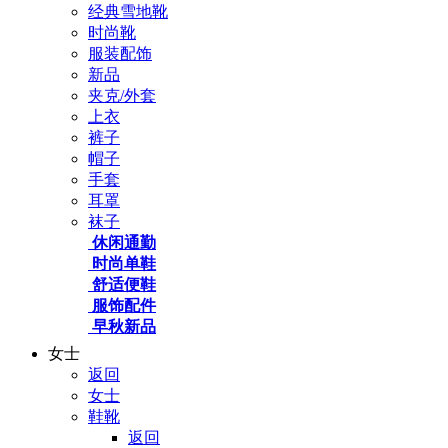
经典雪地靴
时尚靴
服装配饰
新品
夹克/外套
上衣
裤子
帽子
手套
耳罩
袜子
休闲通勤
时尚单鞋
舒适便鞋
服饰配件
早秋新品
女士
返回
女士
鞋靴
返回