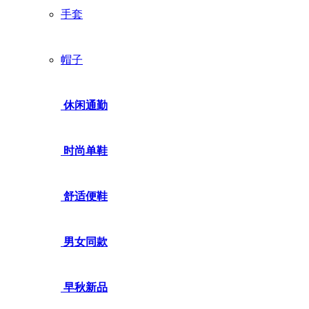
手套
帽子
休闲通勤
时尚单鞋
舒适便鞋
男女同款
早秋新品