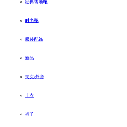
经典雪地靴
时尚靴
服装配饰
新品
夹克/外套
上衣
裤子