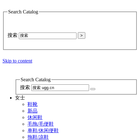
Search Catalog
搜索
>
Skip to content
Search Catalog
搜索
女士
鞋靴
新品
休闲鞋
毛拖/毛便鞋
单鞋/休闲便鞋
拖鞋/凉鞋