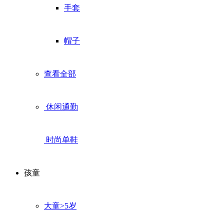
手套
帽子
查看全部
休闲通勤
时尚单鞋
孩童
大童>5岁