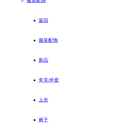
服装配饰
返回
服装配饰
新品
夹克/外套
上衣
裤子