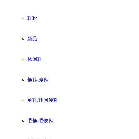
鞋靴
新品
休闲鞋
拖鞋/凉鞋
单鞋/休闲便鞋
毛拖/毛便鞋