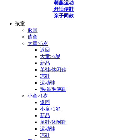
萌趣运动
舒适便鞋
亲子同款
孩童
返回
孩童
大童>5岁
返回
大童>5岁
新品
单鞋/休闲鞋
凉鞋
运动鞋
毛拖/毛便鞋
小童>1岁
返回
小童>1岁
新品
单鞋/休闲鞋
运动鞋
凉鞋