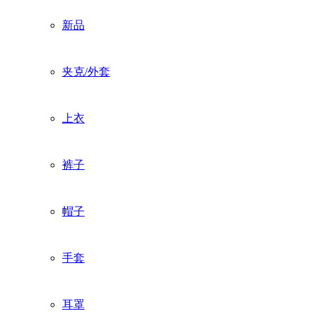
新品
夹克/外套
上衣
裤子
帽子
手套
耳罩