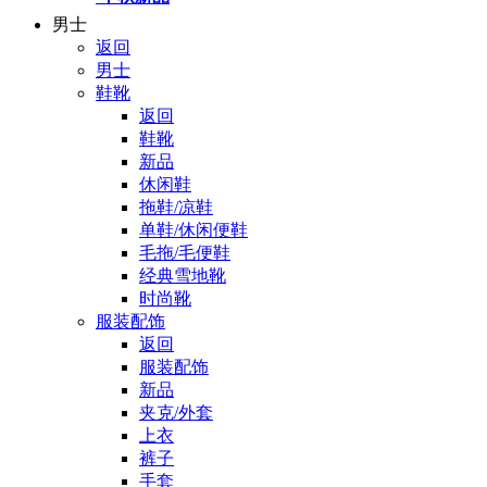
男士
返回
男士
鞋靴
返回
鞋靴
新品
休闲鞋
拖鞋/凉鞋
单鞋/休闲便鞋
毛拖/毛便鞋
经典雪地靴
时尚靴
服装配饰
返回
服装配饰
新品
夹克/外套
上衣
裤子
手套