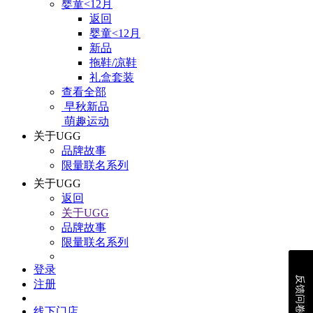
婴童<12月
返回
婴童<12月
新品
拖鞋/凉鞋
礼盒套装
查看全部
早秋新品
萌趣运动
关于UGG
品牌故事
限量联名系列
关于UGG
返回
关于UGG
品牌故事
限量联名系列
登录
反馈问卷
注册
线下门店