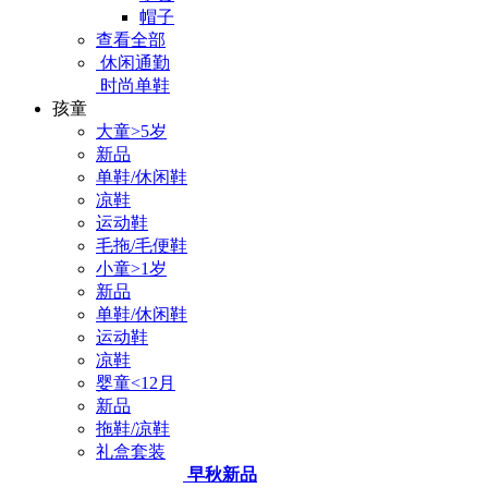
帽子
查看全部
休闲通勤
时尚单鞋
孩童
大童>5岁
新品
单鞋/休闲鞋
凉鞋
运动鞋
毛拖/毛便鞋
小童>1岁
新品
单鞋/休闲鞋
运动鞋
凉鞋
婴童<12月
新品
拖鞋/凉鞋
礼盒套装
早秋新品