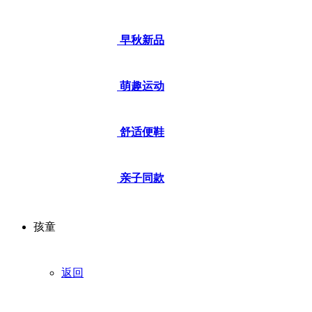
早秋新品
萌趣运动
舒适便鞋
亲子同款
孩童
返回