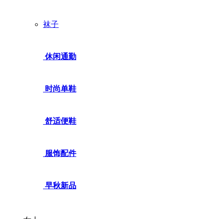
袜子
休闲通勤
时尚单鞋
舒适便鞋
服饰配件
早秋新品