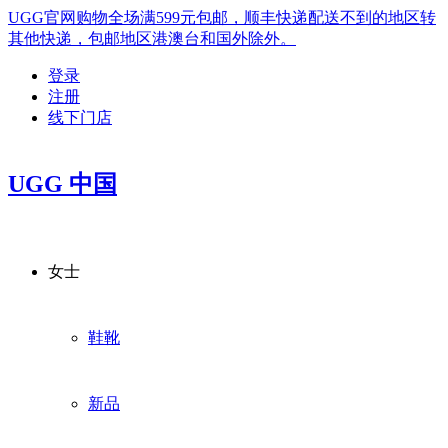
UGG官网购物全场满599元包邮，顺丰快递配送不到的地区转
其他快递，包邮地区港澳台和国外除外。
登录
注册
线下门店
UGG 中国
女士
鞋靴
新品