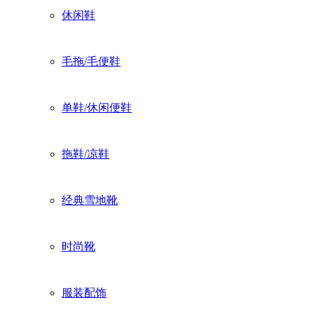
休闲鞋
毛拖/毛便鞋
单鞋/休闲便鞋
拖鞋/凉鞋
经典雪地靴
时尚靴
服装配饰