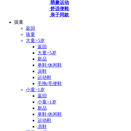
萌趣运动
舒适便鞋
亲子同款
孩童
返回
孩童
大童>5岁
返回
大童>5岁
新品
单鞋/休闲鞋
凉鞋
运动鞋
毛拖/毛便鞋
小童>1岁
返回
小童>1岁
新品
单鞋/休闲鞋
运动鞋
凉鞋