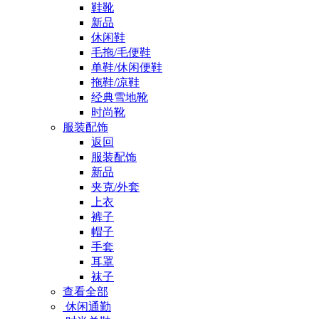
鞋靴
新品
休闲鞋
毛拖/毛便鞋
单鞋/休闲便鞋
拖鞋/凉鞋
经典雪地靴
时尚靴
服装配饰
返回
服装配饰
新品
夹克/外套
上衣
裤子
帽子
手套
耳罩
袜子
查看全部
休闲通勤