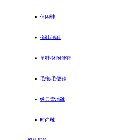
休闲鞋
拖鞋/凉鞋
单鞋/休闲便鞋
毛拖/毛便鞋
经典雪地靴
时尚靴