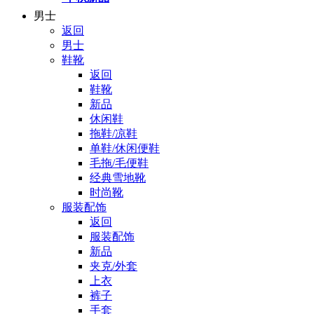
男士
返回
男士
鞋靴
返回
鞋靴
新品
休闲鞋
拖鞋/凉鞋
单鞋/休闲便鞋
毛拖/毛便鞋
经典雪地靴
时尚靴
服装配饰
返回
服装配饰
新品
夹克/外套
上衣
裤子
手套