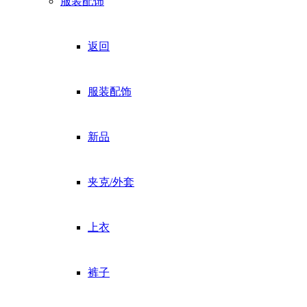
服装配饰
返回
服装配饰
新品
夹克/外套
上衣
裤子