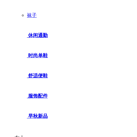
袜子
休闲通勤
时尚单鞋
舒适便鞋
服饰配件
早秋新品