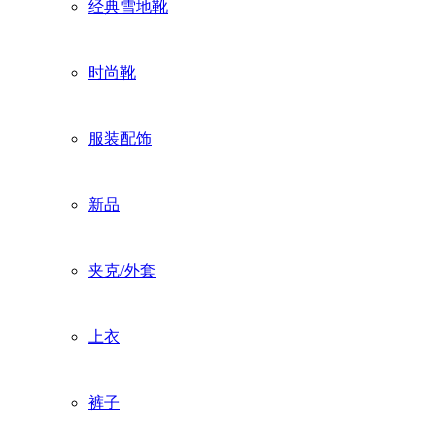
经典雪地靴
时尚靴
服装配饰
新品
夹克/外套
上衣
裤子