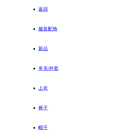
返回
服装配饰
新品
夹克/外套
上衣
裤子
帽子