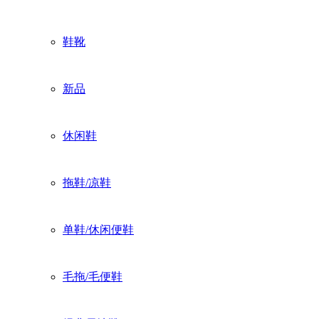
鞋靴
新品
休闲鞋
拖鞋/凉鞋
单鞋/休闲便鞋
毛拖/毛便鞋