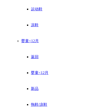
运动鞋
凉鞋
婴童<12月
返回
婴童<12月
新品
拖鞋/凉鞋