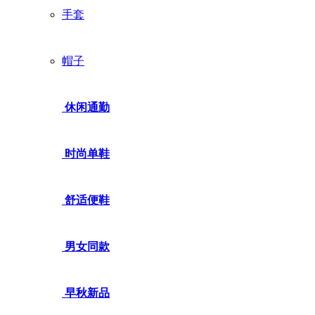
手套
帽子
休闲通勤
时尚单鞋
舒适便鞋
男女同款
早秋新品