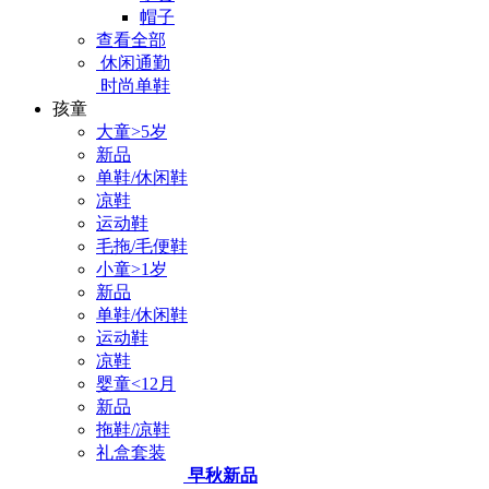
帽子
查看全部
休闲通勤
时尚单鞋
孩童
大童>5岁
新品
单鞋/休闲鞋
凉鞋
运动鞋
毛拖/毛便鞋
小童>1岁
新品
单鞋/休闲鞋
运动鞋
凉鞋
婴童<12月
新品
拖鞋/凉鞋
礼盒套装
早秋新品