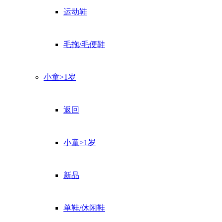
运动鞋
毛拖/毛便鞋
小童>1岁
返回
小童>1岁
新品
单鞋/休闲鞋