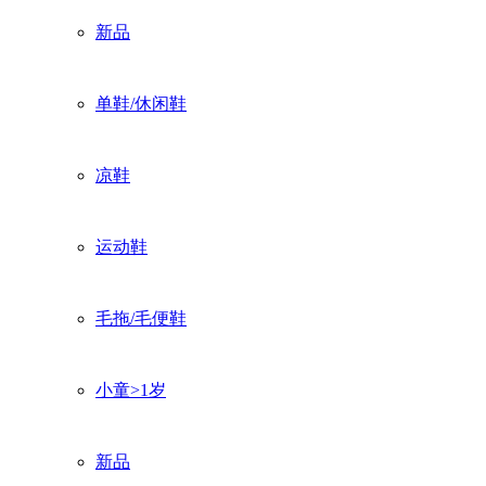
新品
单鞋/休闲鞋
凉鞋
运动鞋
毛拖/毛便鞋
小童>1岁
新品