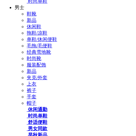
时尚单鞋
男士
鞋靴
新品
休闲鞋
拖鞋/凉鞋
单鞋/休闲便鞋
毛拖/毛便鞋
经典雪地靴
时尚靴
服装配饰
新品
夹克/外套
上衣
裤子
手套
帽子
休闲通勤
时尚单鞋
舒适便鞋
男女同款
早秋新品