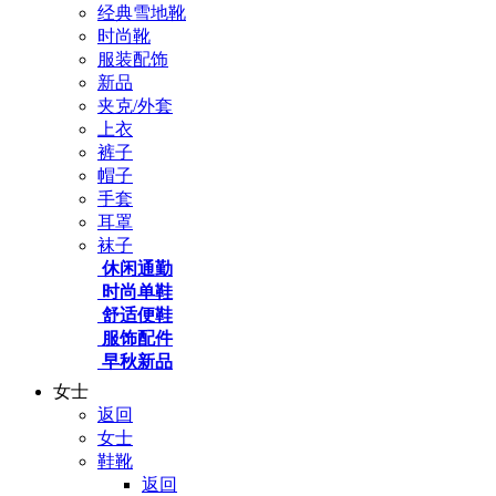
经典雪地靴
时尚靴
服装配饰
新品
夹克/外套
上衣
裤子
帽子
手套
耳罩
袜子
休闲通勤
时尚单鞋
舒适便鞋
服饰配件
早秋新品
女士
返回
女士
鞋靴
返回