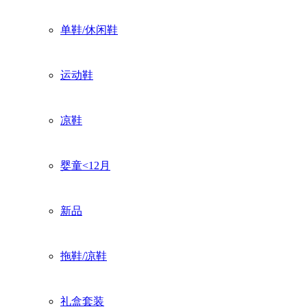
单鞋/休闲鞋
运动鞋
凉鞋
婴童<12月
新品
拖鞋/凉鞋
礼盒套装