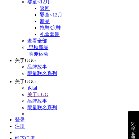
婴童<12月
返回
婴童<12月
新品
拖鞋/凉鞋
礼盒套装
查看全部
早秋新品
萌趣运动
关于UGG
品牌故事
限量联名系列
关于UGG
返回
关于UGG
品牌故事
限量联名系列
登录
反馈问卷
注册
线下门店