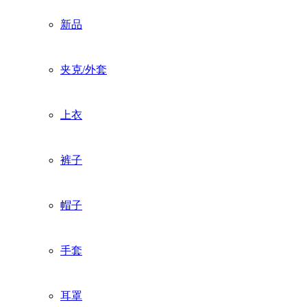
新品
夹克/外套
上衣
裤子
帽子
手套
耳罩