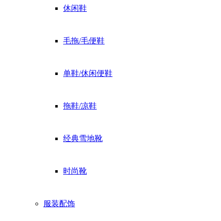
休闲鞋
毛拖/毛便鞋
单鞋/休闲便鞋
拖鞋/凉鞋
经典雪地靴
时尚靴
服装配饰