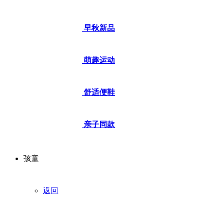
早秋新品
萌趣运动
舒适便鞋
亲子同款
孩童
返回