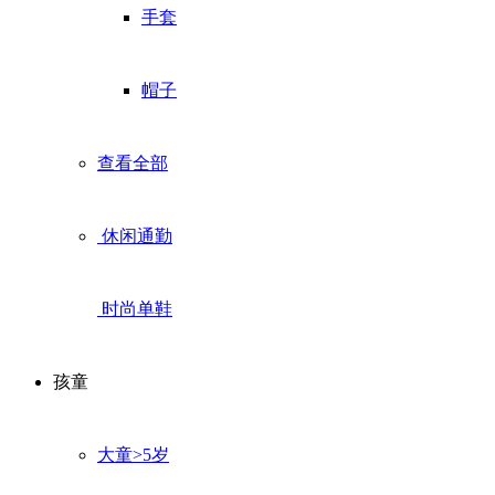
手套
帽子
查看全部
休闲通勤
时尚单鞋
孩童
大童>5岁