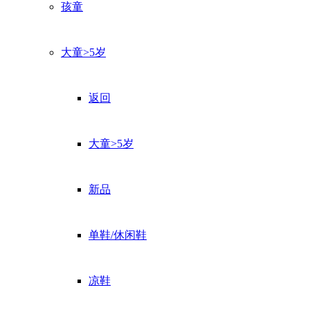
孩童
大童>5岁
返回
大童>5岁
新品
单鞋/休闲鞋
凉鞋