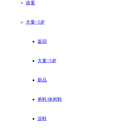
孩童
大童>5岁
返回
大童>5岁
新品
单鞋/休闲鞋
凉鞋