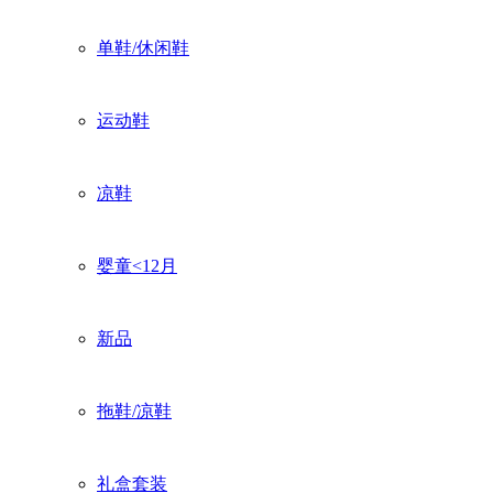
单鞋/休闲鞋
运动鞋
凉鞋
婴童<12月
新品
拖鞋/凉鞋
礼盒套装