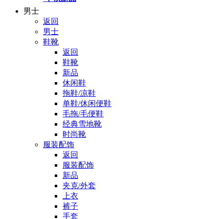
男士
返回
男士
鞋靴
返回
鞋靴
新品
休闲鞋
拖鞋/凉鞋
单鞋/休闲便鞋
毛拖/毛便鞋
经典雪地靴
时尚靴
服装配饰
返回
服装配饰
新品
夹克/外套
上衣
裤子
手套