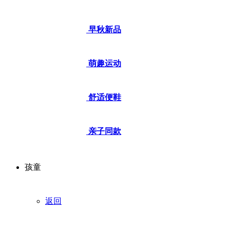
早秋新品
萌趣运动
舒适便鞋
亲子同款
孩童
返回