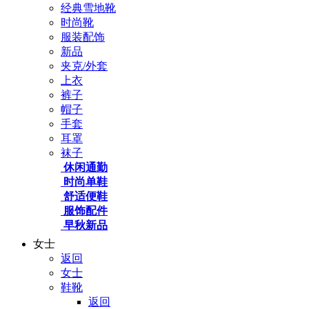
经典雪地靴
时尚靴
服装配饰
新品
夹克/外套
上衣
裤子
帽子
手套
耳罩
袜子
休闲通勤
时尚单鞋
舒适便鞋
服饰配件
早秋新品
女士
返回
女士
鞋靴
返回