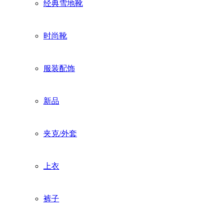
经典雪地靴
时尚靴
服装配饰
新品
夹克/外套
上衣
裤子