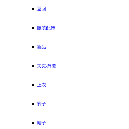
返回
服装配饰
新品
夹克/外套
上衣
裤子
帽子