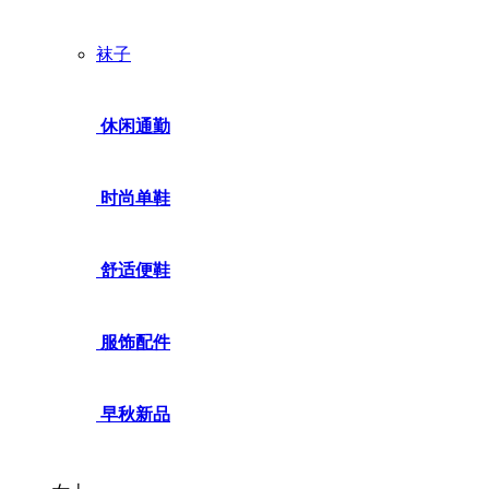
袜子
休闲通勤
时尚单鞋
舒适便鞋
服饰配件
早秋新品