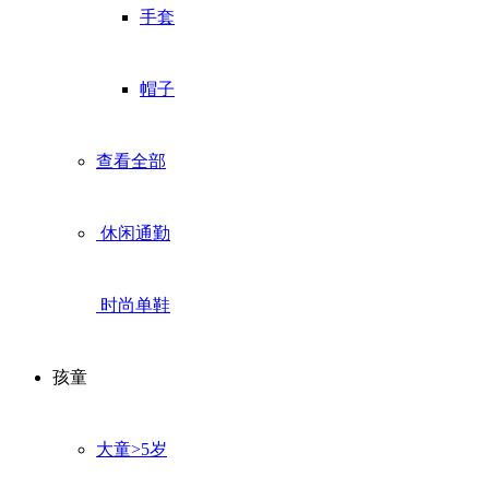
手套
帽子
查看全部
休闲通勤
时尚单鞋
孩童
大童>5岁