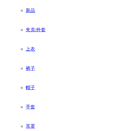
新品
夹克/外套
上衣
裤子
帽子
手套
耳罩