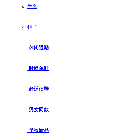
手套
帽子
休闲通勤
时尚单鞋
舒适便鞋
男女同款
早秋新品