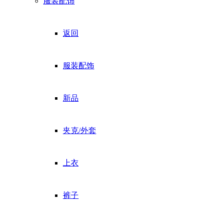
服装配饰
返回
服装配饰
新品
夹克/外套
上衣
裤子