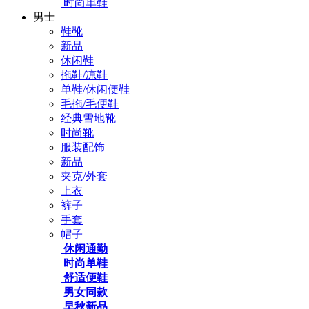
时尚单鞋
男士
鞋靴
新品
休闲鞋
拖鞋/凉鞋
单鞋/休闲便鞋
毛拖/毛便鞋
经典雪地靴
时尚靴
服装配饰
新品
夹克/外套
上衣
裤子
手套
帽子
休闲通勤
时尚单鞋
舒适便鞋
男女同款
早秋新品