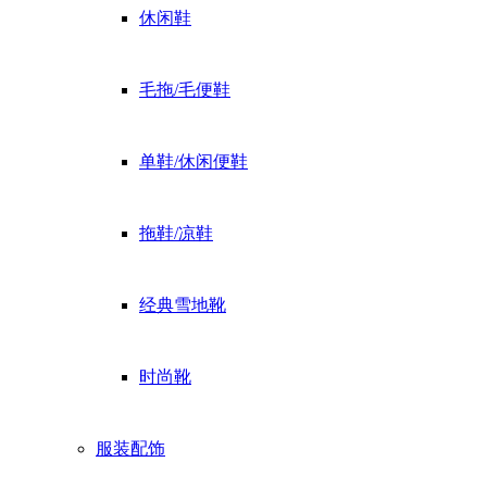
休闲鞋
毛拖/毛便鞋
单鞋/休闲便鞋
拖鞋/凉鞋
经典雪地靴
时尚靴
服装配饰