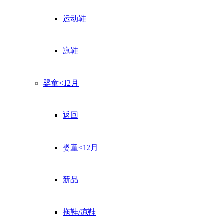
运动鞋
凉鞋
婴童<12月
返回
婴童<12月
新品
拖鞋/凉鞋