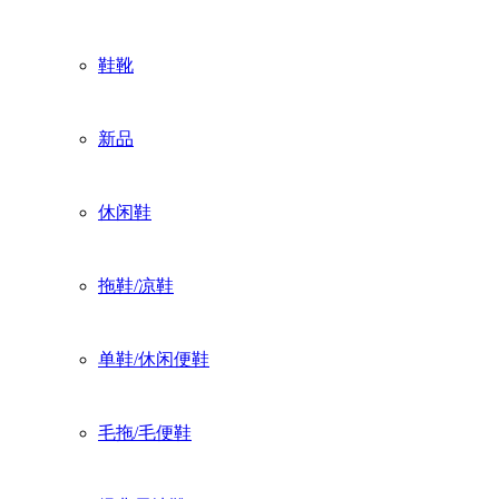
鞋靴
新品
休闲鞋
拖鞋/凉鞋
单鞋/休闲便鞋
毛拖/毛便鞋