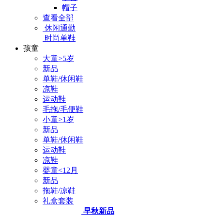
帽子
查看全部
休闲通勤
时尚单鞋
孩童
大童>5岁
新品
单鞋/休闲鞋
凉鞋
运动鞋
毛拖/毛便鞋
小童>1岁
新品
单鞋/休闲鞋
运动鞋
凉鞋
婴童<12月
新品
拖鞋/凉鞋
礼盒套装
早秋新品