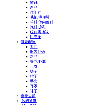
鞋靴
新品
休闲鞋
毛拖/毛便鞋
单鞋/休闲便鞋
拖鞋/凉鞋
经典雪地靴
时尚靴
服装配饰
返回
服装配饰
新品
夹克/外套
上衣
裤子
帽子
手套
耳罩
袜子
查看全部
休闲通勤