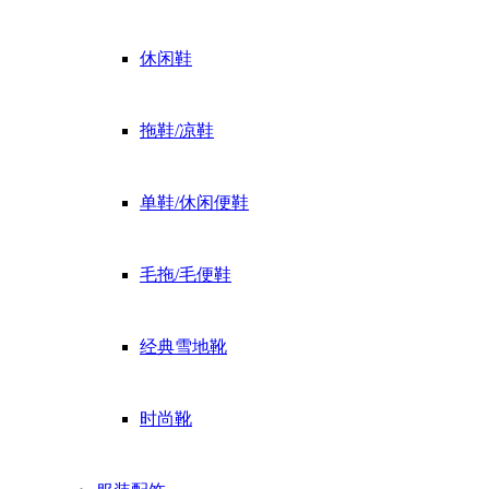
休闲鞋
拖鞋/凉鞋
单鞋/休闲便鞋
毛拖/毛便鞋
经典雪地靴
时尚靴