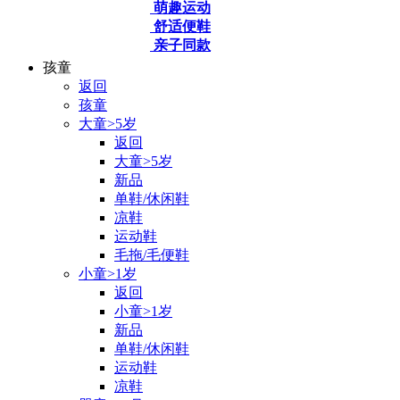
萌趣运动
舒适便鞋
亲子同款
孩童
返回
孩童
大童>5岁
返回
大童>5岁
新品
单鞋/休闲鞋
凉鞋
运动鞋
毛拖/毛便鞋
小童>1岁
返回
小童>1岁
新品
单鞋/休闲鞋
运动鞋
凉鞋