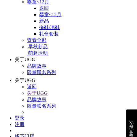
婴童<12月
返回
婴童<12月
新品
拖鞋/凉鞋
礼盒套装
查看全部
早秋新品
萌趣运动
关于UGG
品牌故事
限量联名系列
关于UGG
返回
关于UGG
品牌故事
限量联名系列
登录
反馈问卷
注册
线下门店