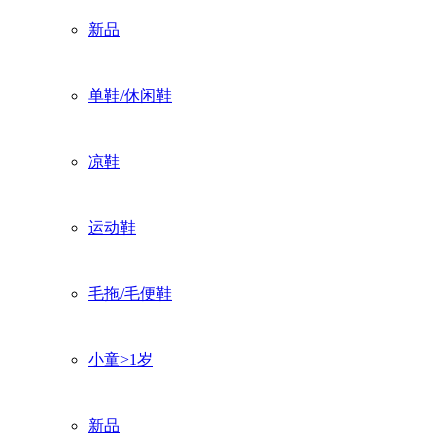
新品
单鞋/休闲鞋
凉鞋
运动鞋
毛拖/毛便鞋
小童>1岁
新品