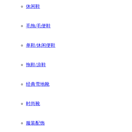
休闲鞋
毛拖/毛便鞋
单鞋/休闲便鞋
拖鞋/凉鞋
经典雪地靴
时尚靴
服装配饰