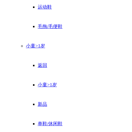
运动鞋
毛拖/毛便鞋
小童>1岁
返回
小童>1岁
新品
单鞋/休闲鞋